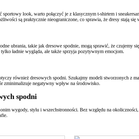
portowy look, warto połączyć je z klasycznym t-shirtem i sneakersami
liwości są praktycznie nieograniczone, co sprawia, że dresy stają się
dne ubrania, takie jak dresowe spodnie, mogą sprawić, że czujemy się
e tylko ładnie wygląda, ale także sprzyja pozytywnym emocjom.
otyczy również dresowych spodni. Szukajmy modeli stworzonych z mat
r zminimalizuje negatywny wpływ na środowisko.
wych spodni
nonim wygody, stylu i wszechstronności. Bez względu na okolicznośc
fie.