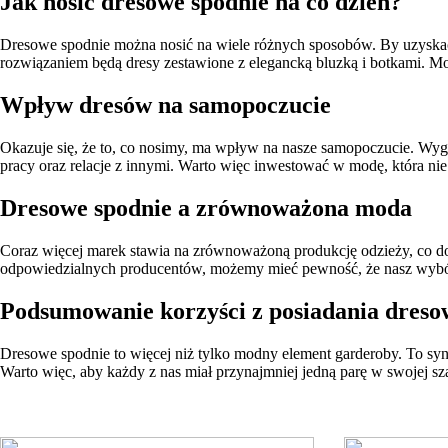
Jak nosić dresowe spodnie na co dzień?
Dresowe spodnie można nosić na wiele różnych sposobów. By uzyskać s
rozwiązaniem będą dresy zestawione z elegancką bluzką i botkami. Moż
Wpływ dresów na samopoczucie
Okazuje się, że to, co nosimy, ma wpływ na nasze samopoczucie. Wygo
pracy oraz relacje z innymi. Warto więc inwestować w modę, która ni
Dresowe spodnie a zrównoważona moda
Coraz więcej marek stawia na zrównoważoną produkcję odzieży, co d
odpowiedzialnych producentów, możemy mieć pewność, że nasz wybó
Podsumowanie korzyści z posiadania dreso
Dresowe spodnie to więcej niż tylko modny element garderoby. To sy
Warto więc, aby każdy z nas miał przynajmniej jedną parę w swojej sza