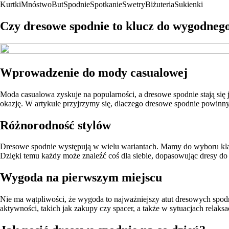
Kurtki
Mnóstwo
But
Spodnie
Spotkanie
Swetry
Biżuteria
Sukienki
Czy dresowe spodnie to klucz do wygodnego
Wprowadzenie do mody casualowej
Moda casualowa zyskuje na popularności, a dresowe spodnie stają si
okazję. W artykule przyjrzymy się, dlaczego dresowe spodnie powinny 
Różnorodność stylów
Dresowe spodnie występują w wielu wariantach. Mamy do wyboru klasy
Dzięki temu każdy może znaleźć coś dla siebie, dopasowując dresy do 
Wygoda na pierwszym miejscu
Nie ma wątpliwości, że wygoda to najważniejszy atut dresowych spo
aktywności, takich jak zakupy czy spacer, a także w sytuacjach relak