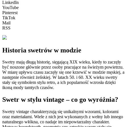
LinkedIn
YouTube
Pinterest
TikTok
Mail
RSS
Historia swetrów w modzie
Swetry mają długą historię, sięgającą XIX wieku, kiedy to zaczęły
być noszone głównie przez osoby pracujące na świeżym powietrzu.
W miarę upływu czasu zaczęły się one krzewić w modzie męskiej, a
następnie również żeńskiej. W latach 50. i 60. XX wieku swetry
stały się symbolem stylu retro, a ich popularność wzrosła dzięki
ikoną mody tamtych czasów.
Swetr w stylu vintage – co go wyróżnia?
Swetry vintage charakteryzują się unikalnymi wzorami, kolorami
oraz materiałami. Wiele z nich jest wykonanych z wełny lub innego
naturalnego włókna, co nadaje im niepowtarzalny charakter.
Motywy houndstooth, geometria czy azteckie wzory stały się