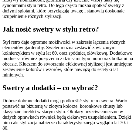
synonimami stylu retro. Do tego często można spotkać swetry z
dużymi splotami, które przyciągają uwagę i stanowią doskonałe
uzupełnienie różnych stylizacji.
Jak nosić swetry w stylu retro?
Styl retro daje ogromne możliwości w zakresie łączenia różnych
elementów garderoby. Sweter można zestawić z wiązanym
kołnierzykiem w stylu lat 60. oraz spódnicą ołówkową. Dodatkowo,
modne są również połączenia z dżinsami typu mom oraz botkami na
obcasie. Kluczem do stworzenia efektownej stylizacji jest umiejętne
zestawienie kolorów i wzorów, które nawiążą do estetyki lat
minionych.
Swetry a dodatki – co wybrać?
Dobrze dobrane dodatki mogą podkreślić styl retro swetra. Warto
postawić na biżuterię w złotym kolorze, koronkowe chusty lub
klasyczne torebki w starym stylu. Okulary przeciwsłoneczne w
dużych oprawkach również będą ciekawym uzupełnieniem. Dzięki
nim cała stylizacja nabierze charakterystycznego wyglądu lat 70. i
80.