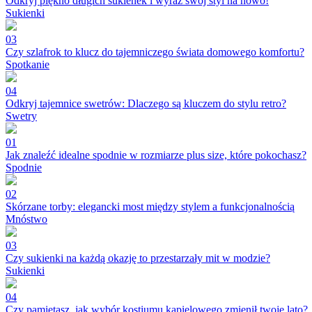
Odkryj piękno długich sukienek i wyraź swój styl na nowo!
Sukienki
03
Czy szlafrok to klucz do tajemniczego świata domowego komfortu?
Spotkanie
04
Odkryj tajemnice swetrów: Dlaczego są kluczem do stylu retro?
Swetry
01
Jak znaleźć idealne spodnie w rozmiarze plus size, które pokochasz?
Spodnie
02
Skórzane torby: elegancki most między stylem a funkcjonalnością
Mnóstwo
03
Czy sukienki na każdą okazję to przestarzały mit w modzie?
Sukienki
04
Czy pamiętasz, jak wybór kostiumu kąpielowego zmienił twoje lato?