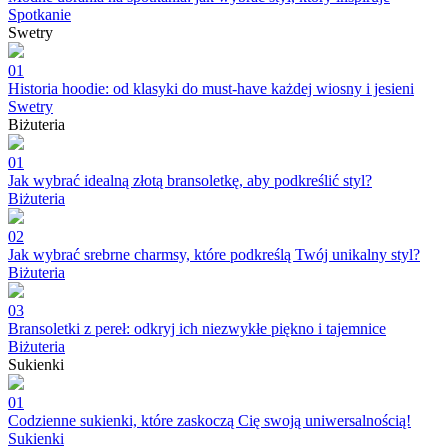
Spotkanie
Swetry
01
Historia hoodie: od klasyki do must-have każdej wiosny i jesieni
Swetry
Biżuteria
01
Jak wybrać idealną złotą bransoletkę, aby podkreślić styl?
Biżuteria
02
Jak wybrać srebrne charmsy, które podkreślą Twój unikalny styl?
Biżuteria
03
Bransoletki z pereł: odkryj ich niezwykłe piękno i tajemnice
Biżuteria
Sukienki
01
Codzienne sukienki, które zaskoczą Cię swoją uniwersalnością!
Sukienki