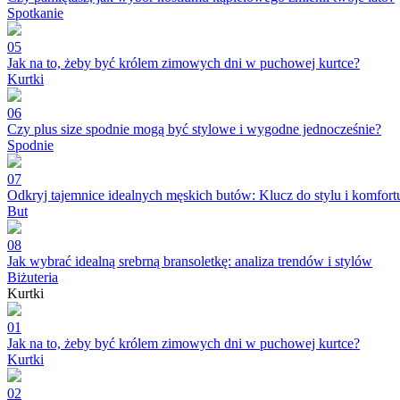
Spotkanie
05
Jak na to, żeby być królem zimowych dni w puchowej kurtce?
Kurtki
06
Czy plus size spodnie mogą być stylowe i wygodne jednocześnie?
Spodnie
07
Odkryj tajemnice idealnych męskich butów: Klucz do stylu i komfort
But
08
Jak wybrać idealną srebrną bransoletkę: analiza trendów i stylów
Biżuteria
Kurtki
01
Jak na to, żeby być królem zimowych dni w puchowej kurtce?
Kurtki
02