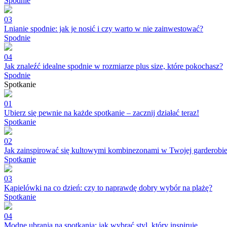
Spodnie
03
Lnianie spodnie: jak je nosić i czy warto w nie zainwestować?
Spodnie
04
Jak znaleźć idealne spodnie w rozmiarze plus size, które pokochasz?
Spodnie
Spotkanie
01
Ubierz się pewnie na każde spotkanie – zacznij działać teraz!
Spotkanie
02
Jak zainspirować się kultowymi kombinezonami w Twojej garderobi
Spotkanie
03
Kąpielówki na co dzień: czy to naprawdę dobry wybór na plażę?
Spotkanie
04
Modne ubrania na spotkania: jak wybrać styl, który inspiruje