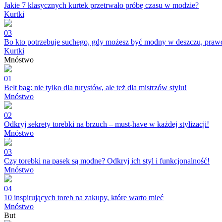
Jakie 7 klasycznych kurtek przetrwało próbę czasu w modzie?
Kurtki
03
Bo kto potrzebuje suchego, gdy możesz być modny w deszczu, praw
Kurtki
Mnóstwo
01
Belt bag: nie tylko dla turystów, ale też dla mistrzów stylu!
Mnóstwo
02
Odkryj sekrety torebki na brzuch – must-have w każdej stylizacji!
Mnóstwo
03
Czy torebki na pasek są modne? Odkryj ich styl i funkcjonalność!
Mnóstwo
04
10 inspirujących toreb na zakupy, które warto mieć
Mnóstwo
But