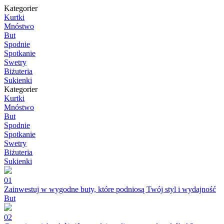
Kategorier
Kurtki
Mnóstwo
But
Spodnie
Spotkanie
Swetry
Biżuteria
Sukienki
Kategorier
Kurtki
Mnóstwo
But
Spodnie
Spotkanie
Swetry
Biżuteria
Sukienki
01
Zainwestuj w wygodne buty, które podniosą Twój styl i wydajność
But
02