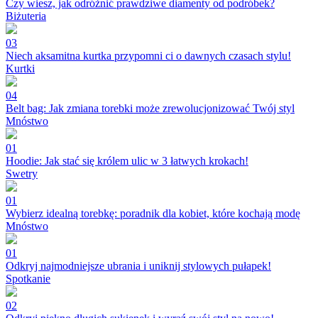
Czy wiesz, jak odróżnić prawdziwe diamenty od podróbek?
Biżuteria
03
Niech aksamitna kurtka przypomni ci o dawnych czasach stylu!
Kurtki
04
Belt bag: Jak zmiana torebki może zrewolucjonizować Twój styl
Mnóstwo
01
Hoodie: Jak stać się królem ulic w 3 łatwych krokach!
Swetry
01
Wybierz idealną torebkę: poradnik dla kobiet, które kochają modę
Mnóstwo
01
Odkryj najmodniejsze ubrania i uniknij stylowych pułapek!
Spotkanie
02