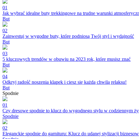
01
Jak wybrać idealne buty trekkingowe na trudne warunki atmosferycz
But
02
Zainwestuj w wygodne buty, które podniosą Twój styl i wydajność
But
03
5 kluczowych trendów w obuwiu na 2023 rok, które musisz znać
But
04
Odkryj radość noszenia klapek i ciesz się każdą chwilą relaksu!
But
Spodnie
01
Czy dresowe spodnie to klucz do wygodnego stylu w codziennym ży
Spodnie
02
Eleganckie spodnie do garnituru: Klucz do udanej stylizacji biznesow