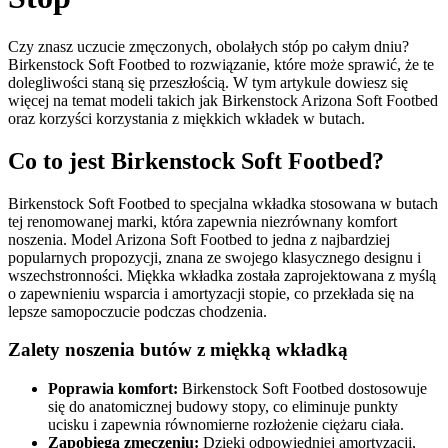
Czy znasz uczucie zmęczonych, obolałych stóp po całym dniu?
Birkenstock Soft Footbed to rozwiązanie, które może sprawić, że te
dolegliwości staną się przeszłością. W tym artykule dowiesz się
więcej na temat modeli takich jak Birkenstock Arizona Soft Footbed
oraz korzyści korzystania z miękkich wkładek w butach.
Co to jest Birkenstock Soft Footbed?
Birkenstock Soft Footbed to specjalna wkładka stosowana w butach
tej renomowanej marki, która zapewnia niezrównany komfort
noszenia. Model Arizona Soft Footbed to jedna z najbardziej
popularnych propozycji, znana ze swojego klasycznego designu i
wszechstronności. Miękka wkładka została zaprojektowana z myślą
o zapewnieniu wsparcia i amortyzacji stopie, co przekłada się na
lepsze samopoczucie podczas chodzenia.
Zalety noszenia butów z miękką wkładką
Poprawia komfort:
Birkenstock Soft Footbed dostosowuje
się do anatomicznej budowy stopy, co eliminuje punkty
ucisku i zapewnia równomierne rozłożenie ciężaru ciała.
Zapobiega zmęczeniu:
Dzięki odpowiedniej amortyzacji,