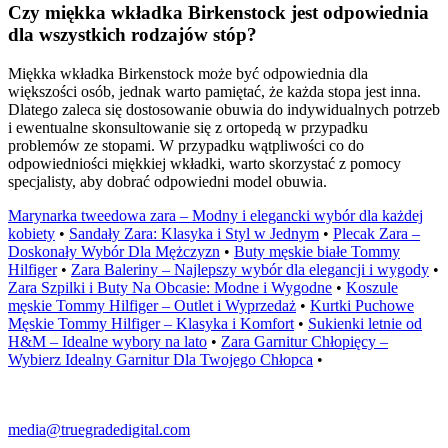
Czy miękka wkładka Birkenstock jest odpowiednia
dla wszystkich rodzajów stóp?
Miękka wkładka Birkenstock może być odpowiednia dla
większości osób, jednak warto pamiętać, że każda stopa jest inna.
Dlatego zaleca się dostosowanie obuwia do indywidualnych potrzeb
i ewentualne skonsultowanie się z ortopedą w przypadku
problemów ze stopami. W przypadku wątpliwości co do
odpowiedniości miękkiej wkładki, warto skorzystać z pomocy
specjalisty, aby dobrać odpowiedni model obuwia.
Marynarka tweedowa zara – Modny i elegancki wybór dla każdej
kobiety
•
Sandały Zara: Klasyka i Styl w Jednym
•
Plecak Zara –
Doskonały Wybór Dla Mężczyzn
•
Buty męskie białe Tommy
Hilfiger
•
Zara Baleriny – Najlepszy wybór dla elegancji i wygody
•
Zara Szpilki i Buty Na Obcasie: Modne i Wygodne
•
Koszule
męskie Tommy Hilfiger – Outlet i Wyprzedaż
•
Kurtki Puchowe
Męskie Tommy Hilfiger – Klasyka i Komfort
•
Sukienki letnie od
H&M – Idealne wybory na lato
•
Zara Garnitur Chłopięcy –
Wybierz Idealny Garnitur Dla Twojego Chłopca
•
media@truegradedigital.com