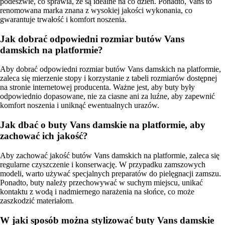
podeszwie, co sprawia, że są idealne na co dzień. Ponadto, Vans to
renomowana marka znana z wysokiej jakości wykonania, co
gwarantuje trwałość i komfort noszenia.
Jak dobrać odpowiedni rozmiar butów Vans
damskich na platformie?
Aby dobrać odpowiedni rozmiar butów Vans damskich na platformie,
zaleca się mierzenie stopy i korzystanie z tabeli rozmiarów dostępnej
na stronie internetowej producenta. Ważne jest, aby buty były
odpowiednio dopasowane, nie za ciasne ani za luźne, aby zapewnić
komfort noszenia i uniknąć ewentualnych urazów.
Jak dbać o buty Vans damskie na platformie, aby
zachować ich jakość?
Aby zachować jakość butów Vans damskich na platformie, zaleca się
regularne czyszczenie i konserwację. W przypadku zamszowych
modeli, warto używać specjalnych preparatów do pielęgnacji zamszu.
Ponadto, buty należy przechowywać w suchym miejscu, unikać
kontaktu z wodą i nadmiernego narażenia na słońce, co może
zaszkodzić materiałom.
W jaki sposób można stylizować buty Vans damskie