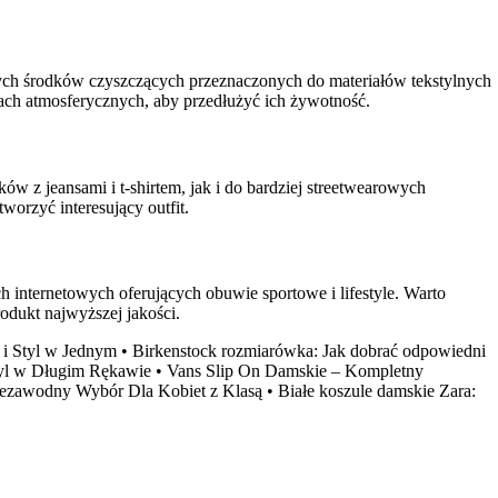
tnych środków czyszczących przeznaczonych do materiałów tekstylnych
kach atmosferycznych, aby przedłużyć ich żywotność.
w z jeansami i t-shirtem, jak i do bardziej streetwearowych
orzyć interesujący outfit.
internetowych oferujących obuwie sportowe i lifestyle. Warto
dukt najwyższej jakości.
 i Styl w Jednym
•
Birkenstock rozmiarówka: Jak dobrać odpowiedni
tyl w Długim Rękawie
•
Vans Slip On Damskie – Kompletny
ezawodny Wybór Dla Kobiet z Klasą
•
Białe koszule damskie Zara: