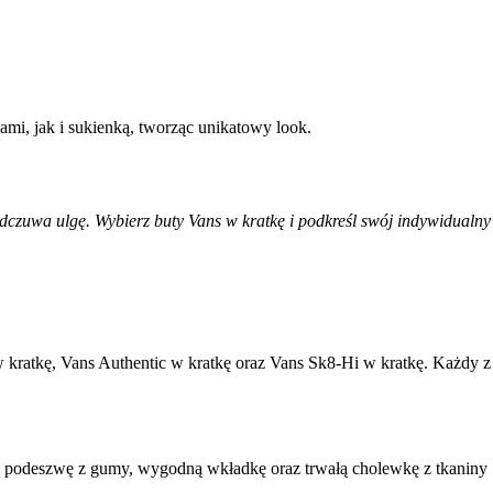
ami, jak i sukienką, tworząc unikatowy look.
 odczuwa ulgę. Wybierz buty Vans w kratkę i podkreśl swój indywidualny
w kratkę, Vans Authentic w kratkę oraz Vans Sk8-Hi w kratkę. Każdy z
ną podeszwę z gumy, wygodną wkładkę oraz trwałą cholewkę z tkaniny