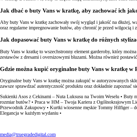
Jak dbać o buty Vans w kratkę, aby zachować ich jako
Aby buty Vans w kratkę zachowały swój wygląd i jakość na dłużej, wa
oraz regularne impregnowanie butów, aby chronić je przed wilgocią i
Jak dopasować buty Vans w kratkę do różnych styliza
Buty Vans w kratkę to wszechstronny element garderoby, który można z
zestawów z dresami i oversizowymi bluzami. Można również postawić na
Gdzie można kupić oryginalne buty Vans w kratkę w 
Oryginalne buty Vans w kratkę można zakupić w autoryzowanych sklep
zawsze sprawdzać autentyczność produktu oraz dokładnie zapoznać si
Sukienki Asos z Cekinami – Nuta Luksusu na Twoim Weselu
•
Buty m
rozmiar butów?
•
Praca w HM – Twoja Kariera z Ogólnokrajowym L
Przewodnik Zakupowy
•
Kurtki wiosenne męskie Tommy Hilfiger – do
Elegancja w każdym wydaniu
•
media@truegradedigital.com