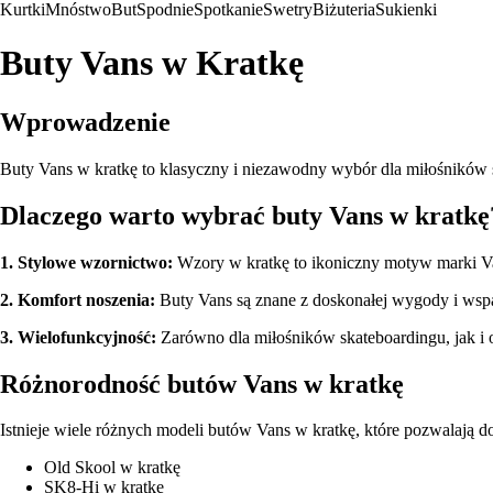
Kurtki
Mnóstwo
But
Spodnie
Spotkanie
Swetry
Biżuteria
Sukienki
Buty Vans w Kratkę
Wprowadzenie
Buty Vans w kratkę to klasyczny i niezawodny wybór dla miłośników s
Dlaczego warto wybrać buty Vans w kratkę
1. Stylowe wzornictwo:
Wzory w kratkę to ikoniczny motyw marki Vans
2. Komfort noszenia:
Buty Vans są znane z doskonałej wygody i wspa
3. Wielofunkcyjność:
Zarówno dla miłośników skateboardingu, jak i
Różnorodność butów Vans w kratkę
Istnieje wiele różnych modeli butów Vans w kratkę, które pozwalają d
Old Skool w kratkę
SK8-Hi w kratkę