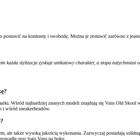
o postawić na kontrasty i swobodę. Można je zestawić zarówno z jeans
nim każda stylizacja zyskuje unikatowy charakter, a stopa natychmiast
kę?
arki. Wśród najbardziej znanych modeli znajdują się Vans Old Skool 
ch i wśród sneakerheadów.
ę?
wem, ale także wysoką jakością wykonania. Zazwyczaj posiadają solid
urowadła oraz logo Vans na boku.