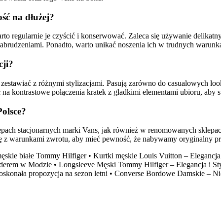
ść na dłużej?
rto regularnie je czyścić i konserwować. Zaleca się używanie delika
 zabrudzeniami. Ponadto, warto unikać noszenia ich w trudnych warun
cji?
estawiać z różnymi stylizacjami. Pasują zarówno do casualowych lookó
 kontrastowe połączenia kratek z gładkimi elementami ubioru, aby stw
Polsce?
ach stacjonarnych marki Vans, jak również w renomowanych sklepach 
ę z warunkami zwrotu, aby mieć pewność, że nabywamy oryginalny pro
ęskie białe Tommy Hilfiger
•
Kurtki męskie Louis Vuitton – Elegancja
iderem w Modzie
•
Longsleeve Męski Tommy Hilfiger – Elegancja i S
skonała propozycja na sezon letni
•
Converse Bordowe Damskie – Ni