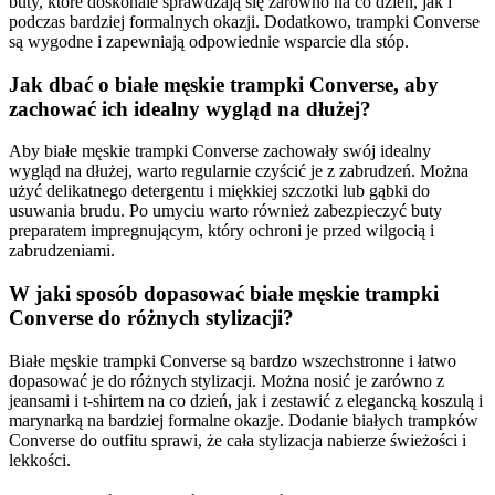
buty, które doskonale sprawdzają się zarówno na co dzień, jak i
podczas bardziej formalnych okazji. Dodatkowo, trampki Converse
są wygodne i zapewniają odpowiednie wsparcie dla stóp.
Jak dbać o białe męskie trampki Converse, aby
zachować ich idealny wygląd na dłużej?
Aby białe męskie trampki Converse zachowały swój idealny
wygląd na dłużej, warto regularnie czyścić je z zabrudzeń. Można
użyć delikatnego detergentu i miękkiej szczotki lub gąbki do
usuwania brudu. Po umyciu warto również zabezpieczyć buty
preparatem impregnującym, który ochroni je przed wilgocią i
zabrudzeniami.
W jaki sposób dopasować białe męskie trampki
Converse do różnych stylizacji?
Białe męskie trampki Converse są bardzo wszechstronne i łatwo
dopasować je do różnych stylizacji. Można nosić je zarówno z
jeansami i t-shirtem na co dzień, jak i zestawić z elegancką koszulą i
marynarką na bardziej formalne okazje. Dodanie białych trampków
Converse do outfitu sprawi, że cała stylizacja nabierze świeżości i
lekkości.