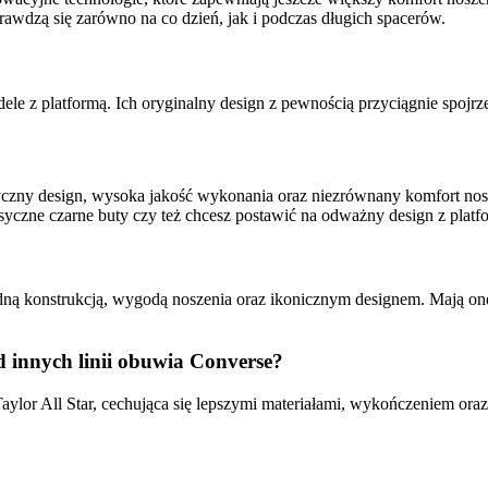
rawdzą się zarówno na co dzień, jak i podczas długich spacerów.
z platformą. Ich oryginalny design z pewnością przyciągnie spojrzen
asyczny design, wysoka jakość wykonania oraz niezrównany komfort no
syczne czarne buty czy też chcesz postawić na odważny design z platfor
olidną konstrukcją, wygodą noszenia oraz ikonicznym designem. Mają 
d innych linii obuwia Converse?
ylor All Star, cechująca się lepszymi materiałami, wykończeniem ora