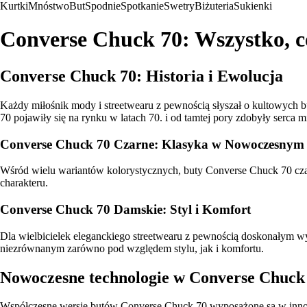
Kurtki
Mnóstwo
But
Spodnie
Spotkanie
Swetry
Biżuteria
Sukienki
Converse Chuck 70: Wszystko, co 
Converse Chuck 70: Historia i Ewolucja
Każdy miłośnik mody i streetwearu z pewnością słyszał o kultowych 
70 pojawiły się na rynku w latach 70. i od tamtej pory zdobyły serca 
Converse Chuck 70 Czarne: Klasyka w Nowoczesny
Wśród wielu wariantów kolorystycznych, buty Converse Chuck 70 czar
charakteru.
Converse Chuck 70 Damskie: Styl i Komfort
Dla wielbicielek eleganckiego streetwearu z pewnością doskonałym 
niezrównanym zarówno pod względem stylu, jak i komfortu.
Nowoczesne technologie w Converse Chuck
Współczesne wersje butów Converse Chuck 70 wyposażone są w innowa