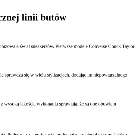
znej linii butów
cjonizowała świat sneakersów. Pierwsze modele Converse Chuck Taylor
 sprawdza się w wielu stylizacjach, dodając im niepowtarzalnego
 z wysoką jakością wykonania sprawiają, że są one obuwiem
ia. Podeszwa z amortyzacją, oddychający materiał oraz wyściółka