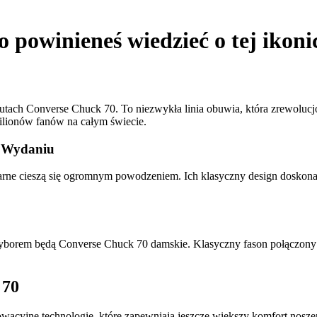
powinieneś wiedzieć o tej ikonic
butach Converse Chuck 70. To niezwykła linia obuwia, która zrewolu
milionów fanów na całym świecie.
m Wydaniu
ne cieszą się ogromnym powodzeniem. Ich klasyczny design doskonale
wyborem będą Converse Chuck 70 damskie. Klasyczny fason połączony
 70
cyjne technologie, które zapewniają jeszcze większy komfort noszen