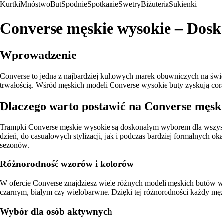
Kurtki
Mnóstwo
But
Spodnie
Spotkanie
Swetry
Biżuteria
Sukienki
Converse męskie wysokie – Dosk
Wprowadzenie
Converse to jedna z najbardziej kultowych marek obuwniczych na świeci
trwałością. Wśród męskich modeli Converse wysokie buty zyskują cora
Dlaczego warto postawić na Converse męsk
Trampki Converse męskie wysokie są doskonałym wyborem dla wszystki
dzień, do casualowych stylizacji, jak i podczas bardziej formalnych 
sezonów.
Różnorodność wzorów i kolorów
W ofercie Converse znajdziesz wiele różnych modeli męskich butów w
czarnym, białym czy wielobarwne. Dzięki tej różnorodności każdy męż
Wybór dla osób aktywnych