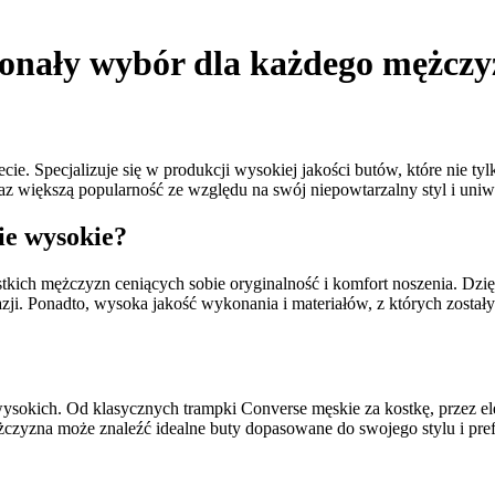
onały wybór dla każdego mężczy
e. Specjalizuje się w produkcji wysokiej jakości butów, które nie tylk
z większą popularność ze względu na swój niepowtarzalny styl i uniw
ie wysokie?
ch mężczyzn ceniących sobie oryginalność i komfort noszenia. Dzięk
okazji. Ponadto, wysoka jakość wykonania i materiałów, z których zost
ysokich. Od klasycznych trampki Converse męskie za kostkę, przez el
czyzna może znaleźć idealne buty dopasowane do swojego stylu i pref