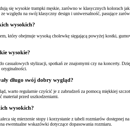
ją się wysokie trampki męskie, zarówno w klasycznych kolorach jak cz
e względu na swój klasyczny design i uniwersalność, pasujące zarówno 
kich wysokich?
em, który obejmuje wysoką cholewkę sięgającą powyżej kostki, gumow
skie wysokie?
 casualowych stylizacji, spotkań ze znajomymi czy na koncerty. Dzię
 oryginalności.
wały długo swój dobry wygląd?
 warto regularnie czyścić je z zabrudzeń za pomocą miękkiej szczotk
ć materiał przed uszkodzeniami.
ich wysokich?
ca się mierzenie stopy i korzystanie z tabeli rozmiarów dostępnej na
ę na ewentualne wskazówki dotyczące dopasowania rozmiaru.