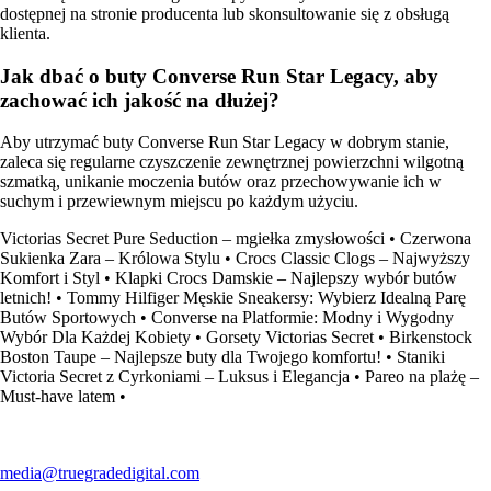
dostępnej na stronie producenta lub skonsultowanie się z obsługą
klienta.
Jak dbać o buty Converse Run Star Legacy, aby
zachować ich jakość na dłużej?
Aby utrzymać buty Converse Run Star Legacy w dobrym stanie,
zaleca się regularne czyszczenie zewnętrznej powierzchni wilgotną
szmatką, unikanie moczenia butów oraz przechowywanie ich w
suchym i przewiewnym miejscu po każdym użyciu.
Victorias Secret Pure Seduction – mgiełka zmysłowości
•
Czerwona
Sukienka Zara – Królowa Stylu
•
Crocs Classic Clogs – Najwyższy
Komfort i Styl
•
Klapki Crocs Damskie – Najlepszy wybór butów
letnich!
•
Tommy Hilfiger Męskie Sneakersy: Wybierz Idealną Parę
Butów Sportowych
•
Converse na Platformie: Modny i Wygodny
Wybór Dla Każdej Kobiety
•
Gorsety Victorias Secret
•
Birkenstock
Boston Taupe – Najlepsze buty dla Twojego komfortu!
•
Staniki
Victoria Secret z Cyrkoniami – Luksus i Elegancja
•
Pareo na plażę –
Must-have latem
•
media@truegradedigital.com