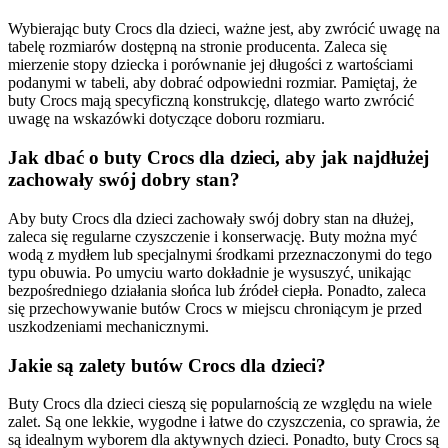
Wybierając buty Crocs dla dzieci, ważne jest, aby zwrócić uwagę na
tabelę rozmiarów dostępną na stronie producenta. Zaleca się
mierzenie stopy dziecka i porównanie jej długości z wartościami
podanymi w tabeli, aby dobrać odpowiedni rozmiar. Pamiętaj, że
buty Crocs mają specyficzną konstrukcję, dlatego warto zwrócić
uwagę na wskazówki dotyczące doboru rozmiaru.
Jak dbać o buty Crocs dla dzieci, aby jak najdłużej
zachowały swój dobry stan?
Aby buty Crocs dla dzieci zachowały swój dobry stan na dłużej,
zaleca się regularne czyszczenie i konserwację. Buty można myć
wodą z mydłem lub specjalnymi środkami przeznaczonymi do tego
typu obuwia. Po umyciu warto dokładnie je wysuszyć, unikając
bezpośredniego działania słońca lub źródeł ciepła. Ponadto, zaleca
się przechowywanie butów Crocs w miejscu chroniącym je przed
uszkodzeniami mechanicznymi.
Jakie są zalety butów Crocs dla dzieci?
Buty Crocs dla dzieci cieszą się popularnością ze względu na wiele
zalet. Są one lekkie, wygodne i łatwe do czyszczenia, co sprawia, że
są idealnym wyborem dla aktywnych dzieci. Ponadto, buty Crocs są