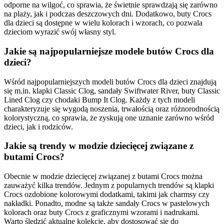
odporne na wilgoć, co sprawia, że świetnie sprawdzają się zarówno
na plaży, jak i podczas deszczowych dni. Dodatkowo, buty Crocs
dla dzieci są dostępne w wielu kolorach i wzorach, co pozwala
dzieciom wyrazić swój własny styl.
Jakie są najpopularniejsze modele butów Crocs dla
dzieci?
Wśród najpopularniejszych modeli butów Crocs dla dzieci znajdują
się m.in. klapki Classic Clog, sandały Swiftwater River, buty Classic
Lined Clog czy chodaki Bump It Clog. Każdy z tych modeli
charakteryzuje się wygodą noszenia, trwałością oraz różnorodnością
kolorystyczną, co sprawia, że zyskują one uznanie zarówno wśród
dzieci, jak i rodziców.
Jakie są trendy w modzie dziecięcej związane z
butami Crocs?
Obecnie w modzie dziecięcej związanej z butami Crocs można
zauważyć kilka trendów. Jednym z popularnych trendów są klapki
Crocs ozdobione kolorowymi dodatkami, takimi jak charmsy czy
nakładki. Ponadto, modne są także sandały Crocs w pastelowych
kolorach oraz buty Crocs z graficznymi wzorami i nadrukami.
Warto śledzić aktualne kolekcje, aby dostosować się do