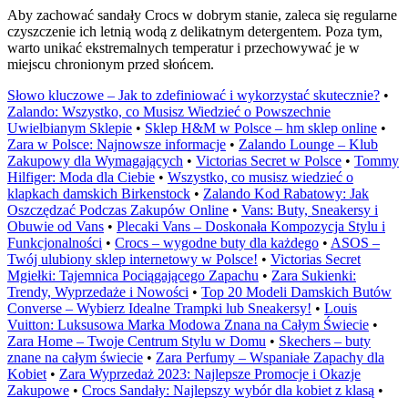
Aby zachować sandały Crocs w dobrym stanie, zaleca się regularne
czyszczenie ich letnią wodą z delikatnym detergentem. Poza tym,
warto unikać ekstremalnych temperatur i przechowywać je w
miejscu chronionym przed słońcem.
Słowo kluczowe – Jak to zdefiniować i wykorzystać skutecznie?
•
Zalando: Wszystko, co Musisz Wiedzieć o Powszechnie
Uwielbianym Sklepie
•
Sklep H&M w Polsce – hm sklep online
•
Zara w Polsce: Najnowsze informacje
•
Zalando Lounge – Klub
Zakupowy dla Wymagających
•
Victorias Secret w Polsce
•
Tommy
Hilfiger: Moda dla Ciebie
•
Wszystko, co musisz wiedzieć o
klapkach damskich Birkenstock
•
Zalando Kod Rabatowy: Jak
Oszczędzać Podczas Zakupów Online
•
Vans: Buty, Sneakersy i
Obuwie od Vans
•
Plecaki Vans – Doskonała Kompozycja Stylu i
Funkcjonalności
•
Crocs – wygodne buty dla każdego
•
ASOS –
Twój ulubiony sklep internetowy w Polsce!
•
Victorias Secret
Mgiełki: Tajemnica Pociągającego Zapachu
•
Zara Sukienki:
Trendy, Wyprzedaże i Nowości
•
Top 20 Modeli Damskich Butów
Converse – Wybierz Idealne Trampki lub Sneakersy!
•
Louis
Vuitton: Luksusowa Marka Modowa Znana na Całym Świecie
•
Zara Home – Twoje Centrum Stylu w Domu
•
Skechers – buty
znane na całym świecie
•
Zara Perfumy – Wspaniałe Zapachy dla
Kobiet
•
Zara Wyprzedaż 2023: Najlepsze Promocje i Okazje
Zakupowe
•
Crocs Sandały: Najlepszy wybór dla kobiet z klasą
•