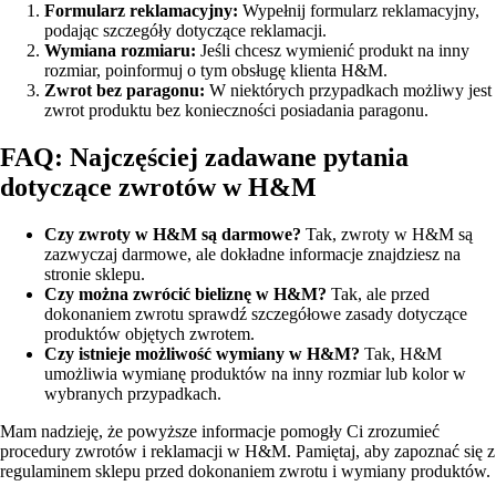
Formularz reklamacyjny:
Wypełnij formularz reklamacyjny,
podając szczegóły dotyczące reklamacji.
Wymiana rozmiaru:
Jeśli chcesz wymienić produkt na inny
rozmiar, poinformuj o tym obsługę klienta H&M.
Zwrot bez paragonu:
W niektórych przypadkach możliwy jest
zwrot produktu bez konieczności posiadania paragonu.
FAQ: Najczęściej zadawane pytania
dotyczące zwrotów w H&M
Czy zwroty w H&M są darmowe?
Tak, zwroty w H&M są
zazwyczaj darmowe, ale dokładne informacje znajdziesz na
stronie sklepu.
Czy można zwrócić bieliznę w H&M?
Tak, ale przed
dokonaniem zwrotu sprawdź szczegółowe zasady dotyczące
produktów objętych zwrotem.
Czy istnieje możliwość wymiany w H&M?
Tak, H&M
umożliwia wymianę produktów na inny rozmiar lub kolor w
wybranych przypadkach.
Mam nadzieję, że powyższe informacje pomogły Ci zrozumieć
procedury zwrotów i reklamacji w H&M. Pamiętaj, aby zapoznać się z
regulaminem sklepu przed dokonaniem zwrotu i wymiany produktów.