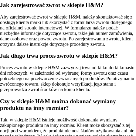
Jak zarejestrować zwrot w sklepie H&M?
Aby zarejestrować zwrot w sklepie H&M, należy skontaktować się z
obsługą klienta marki lub skorzystać z formularza zwrotu dostępnego
na oficjalnej stronie internetowej. W formularzu należy podać
niezbędne informacje dotyczące zwrotu, takie jak numer zamówienia,
dane osobowe oraz powód zwrotu. Po zarejestrowaniu zwrotu, klient
otrzyma dalsze instrukcje dotyczące procedury zwrotu.
Jak długo trwa proces zwrotu w sklepie H&M?
Proces zwrotu w sklepie H&M zazwyczaj trwa od kilku do kilkunastu
dni roboczych, w zależności od wybranej formy zwrotu oraz czasu
potrzebnego na przetworzenie zwracanych produktów. Po otrzymaniu
zwróconego towaru, sklep dokonuje weryfikacji jego stanu i
przeprowadza zwrot środków na konto klienta.
Czy w sklepie H&M można dokonać wymiany
produktu na inny rozmiar?
Tak, w sklepie H&M istnieje możliwość dokonania wymiany
zakupionego produktu na inny rozmiar. Klient może skorzystać z tej
opcji pod warunkiem, że produkt nie nosi śladów użytkowania ani nie