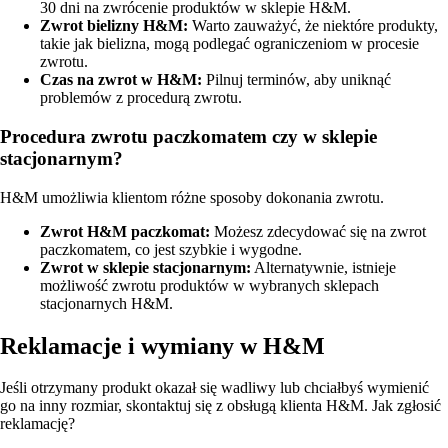
30 dni na zwrócenie produktów w sklepie H&M.
Zwrot bielizny H&M:
Warto zauważyć, że niektóre produkty,
takie jak bielizna, mogą podlegać ograniczeniom w procesie
zwrotu.
Czas na zwrot w H&M:
Pilnuj terminów, aby uniknąć
problemów z procedurą zwrotu.
Procedura zwrotu paczkomatem czy w sklepie
stacjonarnym?
H&M umożliwia klientom różne sposoby dokonania zwrotu.
Zwrot H&M paczkomat:
Możesz zdecydować się na zwrot
paczkomatem, co jest szybkie i wygodne.
Zwrot w sklepie stacjonarnym:
Alternatywnie, istnieje
możliwość zwrotu produktów w wybranych sklepach
stacjonarnych H&M.
Reklamacje i wymiany w H&M
Jeśli otrzymany produkt okazał się wadliwy lub chciałbyś wymienić
go na inny rozmiar, skontaktuj się z obsługą klienta H&M. Jak zgłosić
reklamację?