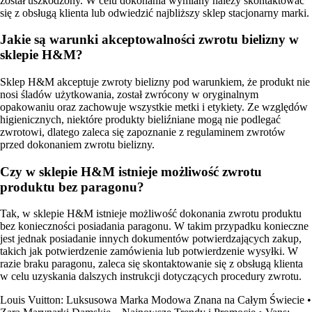
został uszkodzony. W celu dokonania wymiany należy skontaktować
się z obsługą klienta lub odwiedzić najbliższy sklep stacjonarny marki.
Jakie są warunki akceptowalności zwrotu bielizny w
sklepie H&M?
Sklep H&M akceptuje zwroty bielizny pod warunkiem, że produkt nie
nosi śladów użytkowania, został zwrócony w oryginalnym
opakowaniu oraz zachowuje wszystkie metki i etykiety. Ze względów
higienicznych, niektóre produkty bieliźniane mogą nie podlegać
zwrotowi, dlatego zaleca się zapoznanie z regulaminem zwrotów
przed dokonaniem zwrotu bielizny.
Czy w sklepie H&M istnieje możliwość zwrotu
produktu bez paragonu?
Tak, w sklepie H&M istnieje możliwość dokonania zwrotu produktu
bez konieczności posiadania paragonu. W takim przypadku konieczne
jest jednak posiadanie innych dokumentów potwierdzających zakup,
takich jak potwierdzenie zamówienia lub potwierdzenie wysyłki. W
razie braku paragonu, zaleca się skontaktowanie się z obsługą klienta
w celu uzyskania dalszych instrukcji dotyczących procedury zwrotu.
Louis Vuitton: Luksusowa Marka Modowa Znana na Całym Świecie
•