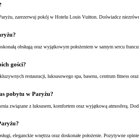
e
Paryżu, zarezerwuj pokój w Hotelu Louis Vuitton. Doświadcz niezrówna
Paryżu?
skonałą obsługą oraz wyjątkowym położeniem w samym sercu francuski
oich gości?
uzywnych restauracji, luksusowego spa, basenu, centrum fitness oraz
zas pobytu w Paryżu?
nia związane z luksusem, komfortem oraz wyjątkową atmosferą. Dodat
 Paryżu?
sługi, eleganckie wnętrza oraz doskonałe położenie. Pozytywne opini