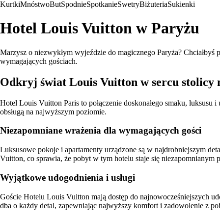
Kurtki
Mnóstwo
But
Spodnie
Spotkanie
Swetry
Biżuteria
Sukienki
Hotel Louis Vuitton w Paryżu
Marzysz o niezwykłym wyjeździe do magicznego Paryża? Chciałbyś poc
wymagających gościach.
Odkryj świat Louis Vuitton w sercu stolicy
Hotel Louis Vuitton Paris to połączenie doskonałego smaku, luksusu i
obsługą na najwyższym poziomie.
Niezapomniane wrażenia dla wymagających gości
Luksusowe pokoje i apartamenty urządzone są w najdrobniejszym deta
Vuitton, co sprawia, że pobyt w tym hotelu staje się niezapomnianym 
Wyjątkowe udogodnienia i usługi
Goście Hotelu Louis Vuitton mają dostęp do najnowocześniejszych udog
dba o każdy detal, zapewniając najwyższy komfort i zadowolenie z po