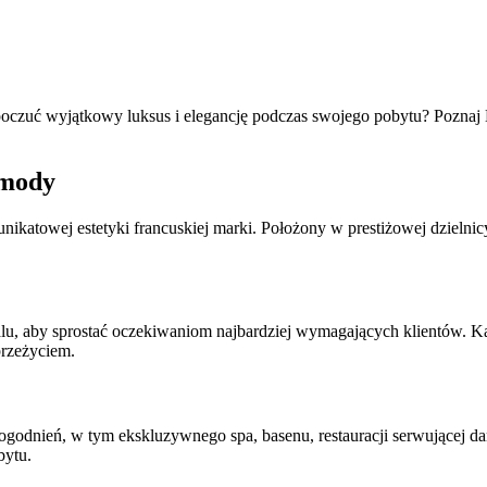
zuć wyjątkowy luksus i elegancję podczas swojego pobytu? Poznaj Ho
 mody
 unikatowej estetyki francuskiej marki. Położony w prestiżowej dzieln
lu, aby sprostać oczekiwaniom najbardziej wymagających klientów. Ka
przeżyciem.
odnień, w tym ekskluzywnego spa, basenu, restauracji serwującej dani
bytu.