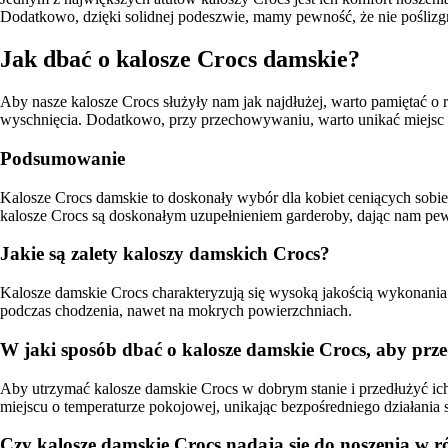
Dodatkowo, dzięki solidnej podeszwie, mamy pewność, że nie poślizg
Jak dbać o kalosze Crocs damskie?
Aby nasze kalosze Crocs służyły nam jak najdłużej, warto pamiętać o
wyschnięcia. Dodatkowo, przy przechowywaniu, warto unikać miejsc z
Podsumowanie
Kalosze Crocs damskie to doskonały wybór dla kobiet ceniących sobie w
kalosze Crocs są doskonałym uzupełnieniem garderoby, dając nam p
Jakie są zalety kaloszy damskich Crocs?
Kalosze damskie Crocs charakteryzują się wysoką jakością wykonania 
podczas chodzenia, nawet na mokrych powierzchniach.
W jaki sposób dbać o kalosze damskie Crocs, aby prze
Aby utrzymać kalosze damskie Crocs w dobrym stanie i przedłużyć ich
miejscu o temperaturze pokojowej, unikając bezpośredniego działania s
Czy kalosze damskie Crocs nadają się do noszenia w