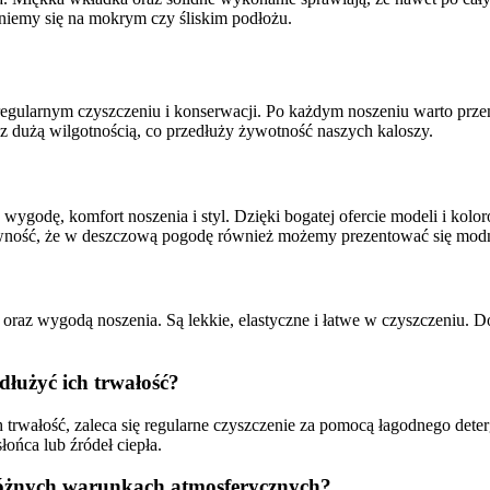
niemy się na mokrym czy śliskim podłożu.
 regularnym czyszczeniu i konserwacji. Po każdym noszeniu warto prz
 dużą wilgotnością, co przedłuży żywotność naszych kaloszy.
ygodę, komfort noszenia i styl. Dzięki bogatej ofercie modeli i koloró
ewność, że w deszczową pogodę również możemy prezentować się modn
oraz wygodą noszenia. Są lekkie, elastyczne i łatwe w czyszczeniu. 
dłużyć ich trwałość?
 trwałość, zaleca się regularne czyszczenie za pomocą łagodnego det
łońca lub źródeł ciepła.
 różnych warunkach atmosferycznych?