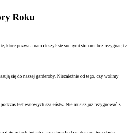
ory Roku
e, które pozwala nam cieszyć się suchymi stopami bez rezygnacji z
asują się do naszej garderoby. Niezależnie od tego, czy wolimy
 podczas festiwalowych szaleństw. Nie musisz już rezygnować z
ym dniu w tych butach nasze stopy będą w doskonałym stanie.