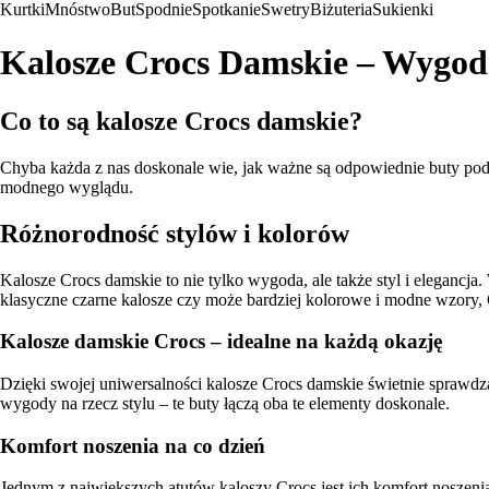
Kurtki
Mnóstwo
But
Spodnie
Spotkanie
Swetry
Biżuteria
Sukienki
Kalosze Crocs Damskie – Wygod
Co to są kalosze Crocs damskie?
Chyba każda z nas doskonale wie, jak ważne są odpowiednie buty pod
modnego wyglądu.
Różnorodność stylów i kolorów
Kalosze Crocs damskie to nie tylko wygoda, ale także styl i elegancja
klasyczne czarne kalosze czy może bardziej kolorowe i modne wzory
Kalosze damskie Crocs – idealne na każdą okazję
Dzięki swojej uniwersalności kalosze Crocs damskie świetnie sprawd
wygody na rzecz stylu – te buty łączą oba te elementy doskonale.
Komfort noszenia na co dzień
Jednym z największych atutów kaloszy Crocs jest ich komfort noszeni