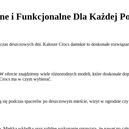
ne i Funkcjonalne Dla Każdej P
czas deszczowych dni. Kalosze Crocs damskie to doskonałe rozwiązani
. W ofercie znajdziemy wiele różnorodnych modeli, które doskonale dop
, Crocs ma w czym wybierać.
zą się podczas spacerów po deszczowym mieście, wizyt w ogrodzie czy
a. Miękka wkładka oraz solidne wykonanie sprawiają, że nawet po cał