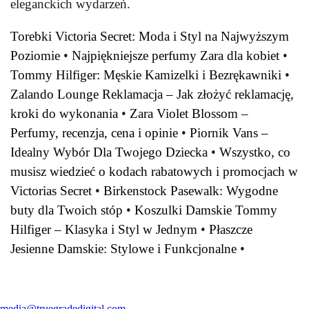
eleganckich wydarzeń.
Torebki Victoria Secret: Moda i Styl na Najwyższym
Poziomie
•
Najpiękniejsze perfumy Zara dla kobiet
•
Tommy Hilfiger: Męskie Kamizelki i Bezrękawniki
•
Zalando Lounge Reklamacja – Jak złożyć reklamację,
kroki do wykonania
•
Zara Violet Blossom –
Perfumy, recenzja, cena i opinie
•
Piornik Vans –
Idealny Wybór Dla Twojego Dziecka
•
Wszystko, co
musisz wiedzieć o kodach rabatowych i promocjach w
Victorias Secret
•
Birkenstock Pasewalk: Wygodne
buty dla Twoich stóp
•
Koszulki Damskie Tommy
Hilfiger – Klasyka i Styl w Jednym
•
Płaszcze
Jesienne Damskie: Stylowe i Funkcjonalne
•
media@truegradedigital.com