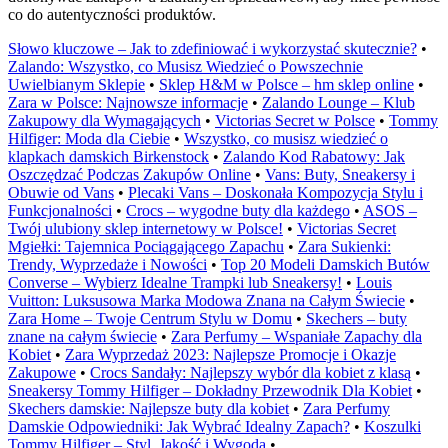
co do autentyczności produktów.
Słowo kluczowe – Jak to zdefiniować i wykorzystać skutecznie?
•
Zalando: Wszystko, co Musisz Wiedzieć o Powszechnie
Uwielbianym Sklepie
•
Sklep H&M w Polsce – hm sklep online
•
Zara w Polsce: Najnowsze informacje
•
Zalando Lounge – Klub
Zakupowy dla Wymagających
•
Victorias Secret w Polsce
•
Tommy
Hilfiger: Moda dla Ciebie
•
Wszystko, co musisz wiedzieć o
klapkach damskich Birkenstock
•
Zalando Kod Rabatowy: Jak
Oszczędzać Podczas Zakupów Online
•
Vans: Buty, Sneakersy i
Obuwie od Vans
•
Plecaki Vans – Doskonała Kompozycja Stylu i
Funkcjonalności
•
Crocs – wygodne buty dla każdego
•
ASOS –
Twój ulubiony sklep internetowy w Polsce!
•
Victorias Secret
Mgiełki: Tajemnica Pociągającego Zapachu
•
Zara Sukienki:
Trendy, Wyprzedaże i Nowości
•
Top 20 Modeli Damskich Butów
Converse – Wybierz Idealne Trampki lub Sneakersy!
•
Louis
Vuitton: Luksusowa Marka Modowa Znana na Całym Świecie
•
Zara Home – Twoje Centrum Stylu w Domu
•
Skechers – buty
znane na całym świecie
•
Zara Perfumy – Wspaniałe Zapachy dla
Kobiet
•
Zara Wyprzedaż 2023: Najlepsze Promocje i Okazje
Zakupowe
•
Crocs Sandały: Najlepszy wybór dla kobiet z klasą
•
Sneakersy Tommy Hilfiger – Dokładny Przewodnik Dla Kobiet
•
Skechers damskie: Najlepsze buty dla kobiet
•
Zara Perfumy
Damskie Odpowiedniki: Jak Wybrać Idealny Zapach?
•
Koszulki
Tommy Hilfiger – Styl, Jakość i Wygoda
•