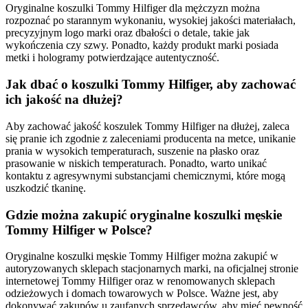
Oryginalne koszulki Tommy Hilfiger dla mężczyzn można
rozpoznać po starannym wykonaniu, wysokiej jakości materiałach,
precyzyjnym logo marki oraz dbałości o detale, takie jak
wykończenia czy szwy. Ponadto, każdy produkt marki posiada
metki i hologramy potwierdzające autentyczność.
Jak dbać o koszulki Tommy Hilfiger, aby zachować
ich jakość na dłużej?
Aby zachować jakość koszulek Tommy Hilfiger na dłużej, zaleca
się pranie ich zgodnie z zaleceniami producenta na metce, unikanie
prania w wysokich temperaturach, suszenie na płasko oraz
prasowanie w niskich temperaturach. Ponadto, warto unikać
kontaktu z agresywnymi substancjami chemicznymi, które mogą
uszkodzić tkaninę.
Gdzie można zakupić oryginalne koszulki męskie
Tommy Hilfiger w Polsce?
Oryginalne koszulki męskie Tommy Hilfiger można zakupić w
autoryzowanych sklepach stacjonarnych marki, na oficjalnej stronie
internetowej Tommy Hilfiger oraz w renomowanych sklepach
odzieżowych i domach towarowych w Polsce. Ważne jest, aby
dokonywać zakupów u zaufanych sprzedawców, aby mieć pewność