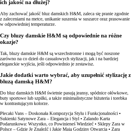
ich jakość na dłużej?
Aby zachować jakość bluz damskich H&M, zaleca się pranie zgodnie
z zaleceniami na metce, unikanie suszenia w suszarce oraz prasowanie
w odpowiedniej temperaturze.
Czy bluzy damskie H&M są odpowiednie na różne
okazje?
Tak, bluzy damskie H&M są wszechstronne i mogą być noszone
zarówno na co dzień do casualowych stylizacji, jak i na bardziej
eleganckie wyjścia, jeśli odpowiednio je zestawisz.
Jakie dodatki warto wybrać, aby uzupełnić stylizację z
bluzą damską H&M?
Do bluz damskich H&M świetnie pasują jeansy, spódnice ołówkowe,
buty sportowe lub szpilki, a także minimalistyczne biżuteria i torebka
w kontrastującym kolorze.
Plecaki Vans – Doskonała Kompozycja Stylu i Funkcjonalności
•
Sukienki Satynowe Zara – Elegancja i Styl
•
Zalando Karta
Podarunkowa: Wszystko, co Powinieneś Wiedzieć
•
Sklepy Zara w
Polsce – Gdzie Je Znaleźć i Jakie Mają Godziny Otwarcia
•
Zara