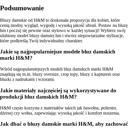
Podsumowanie
Bluzy damskie od H&M to doskonała propozycja dla kobiet, które
cenią modny wygląd, wygodę i wysoką jakość ubrań. Postaw na bluzę
hm i poczuj się pewnie oraz stylowo w każdej sytuacji! Wybierz swój
ulubiony model bluzy damsiej hm i stwórz niepowtarzalne stylizacje,
które podkreślą Twój indywidualny charakter.
Jakie są najpopularniejsze modele bluz damskich
marki H&M?
Wśród najpopularniejszych modeli bluz damskich marki H&M
znajdują się m.in. bluzy oversize, crop topy, bluzy z kapturem oraz
bluzki z nadrukami i wzorami.
Jakie materiały najczęściej są wykorzystywane do
produkcji bluz damskich H&M?
H&M często korzysta z materiałów takich jak bawełna, poliester,
dżersej czy wełna, zapewniając wysoką jakość i komfort noszenia.
Jak dbać o bluzy damskie marki H&M, aby zachować