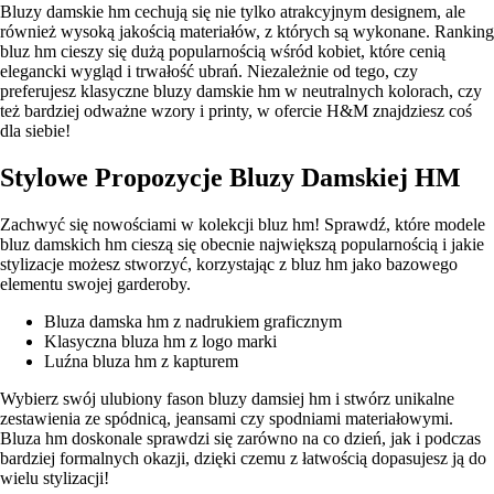
Bluzy damskie hm cechują się nie tylko atrakcyjnym designem, ale
również wysoką jakością materiałów, z których są wykonane. Ranking
bluz hm cieszy się dużą popularnością wśród kobiet, które cenią
elegancki wygląd i trwałość ubrań. Niezależnie od tego, czy
preferujesz klasyczne bluzy damskie hm w neutralnych kolorach, czy
też bardziej odważne wzory i printy, w ofercie H&M znajdziesz coś
dla siebie!
Stylowe Propozycje Bluzy Damskiej HM
Zachwyć się nowościami w kolekcji bluz hm! Sprawdź, które modele
bluz damskich hm cieszą się obecnie największą popularnością i jakie
stylizacje możesz stworzyć, korzystając z bluz hm jako bazowego
elementu swojej garderoby.
Bluza damska hm z nadrukiem graficznym
Klasyczna bluza hm z logo marki
Luźna bluza hm z kapturem
Wybierz swój ulubiony fason bluzy damsiej hm i stwórz unikalne
zestawienia ze spódnicą, jeansami czy spodniami materiałowymi.
Bluza hm doskonale sprawdzi się zarówno na co dzień, jak i podczas
bardziej formalnych okazji, dzięki czemu z łatwością dopasujesz ją do
wielu stylizacji!