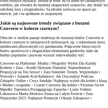
wielu różnych stylizacji. Można je nosić na co dzień do casualowych
outfitów, jak również do bardziej eleganckich zestawów, aby dodać im
odrobinę luzu i oryginalności. Są idealne zarówno na spacer po
mieście, jak i na spotkanie ze znajomymi.
Jakie są najnowsze trendy związane z butami
Converse w kolorze czarnym?
Obecnie w modzie panuje tendencja do noszenia butów Converse w
kolorze czarnym w nietypowych stylizacjach, np. z sukienkami maxi,
spódnicami plisowanymi czy garniturami. Połączenie klasycznych
butów sportowych z eleganckimi elementami garderoby stało się
bardzo popularne i pozwala wyrazić indywidualny styl.
Converse na Platformie: Modny i Wygodny Wybór Dla Każdej
Kobiety
•
Zara – Kurtki Skórzane Damskie: Najmodniejsze
Propozycje na Ten Sezon!
•
Zara Sukienki: Trendy, Wyprzedaże i
Nowości
•
Zalando Kod Rabatowy: Jak Oszczędzać Podczas
Zakupów Online
•
Crocs Sandały: Najlepszy wybór dla kobiet z klasą
•
Modne i wygodne – Czarne Conversy dla kobiet
•
Victorias Secret
Mgiełki: Tajemnica Pociągającego Zapachu
•
Louis Vuitton:
Luksusowa Marka Modowa Znana na Całym Świecie
•
Zara
Wyprzedaż 2023: Najlepsze Promocje i Okazje Zakupowe
•