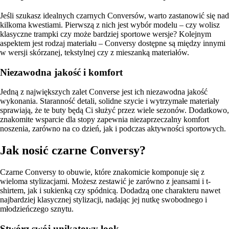
Jeśli szukasz idealnych czarnych Conversów, warto zastanowić się nad
kilkoma kwestiami. Pierwszą z nich jest wybór modelu – czy wolisz
klasyczne trampki czy może bardziej sportowe wersje? Kolejnym
aspektem jest rodzaj materiału – Conversy dostępne są między innymi
w wersji skórzanej, tekstylnej czy z mieszanką materiałów.
Niezawodna jakość i komfort
Jedną z największych zalet Converse jest ich niezawodna jakość
wykonania. Staranność detali, solidne szycie i wytrzymałe materiały
sprawiają, że te buty będą Ci służyć przez wiele sezonów. Dodatkowo,
znakomite wsparcie dla stopy zapewnia niezaprzeczalny komfort
noszenia, zarówno na co dzień, jak i podczas aktywności sportowych.
Jak nosić czarne Conversy?
Czarne Conversy to obuwie, które znakomicie komponuje się z
wieloma stylizacjami. Możesz zestawić je zarówno z jeansami i t-
shirtem, jak i sukienką czy spódnicą. Dodadzą one charakteru nawet
najbardziej klasycznej stylizacji, nadając jej nutkę swobodnego i
młodzieńczego sznytu.
Stwórz swój unikatowy look