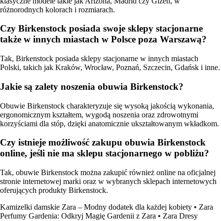
klasyczne modele takie jak Arizona, Madrid czy Gizeh, w
różnorodnych kolorach i rozmiarach.
Czy Birkenstock posiada swoje sklepy stacjonarne
także w innych miastach w Polsce poza Warszawą?
Tak, Birkenstock posiada sklepy stacjonarne w innych miastach
Polski, takich jak Kraków, Wrocław, Poznań, Szczecin, Gdańsk i inne.
Jakie są zalety noszenia obuwia Birkenstock?
Obuwie Birkenstock charakteryzuje się wysoką jakością wykonania,
ergonomicznym kształtem, wygodą noszenia oraz zdrowotnymi
korzyściami dla stóp, dzięki anatomicznie ukształtowanym wkładkom.
Czy istnieje możliwość zakupu obuwia Birkenstock
online, jeśli nie ma sklepu stacjonarnego w pobliżu?
Tak, obuwie Birkenstock można zakupić również online na oficjalnej
stronie internetowej marki oraz w wybranych sklepach internetowych
oferujących produkty Birkenstock.
Kamizelki damskie Zara – Modny dodatek dla każdej kobiety
•
Zara
Perfumy Gardenia: Odkryj Magię Gardenii z Zara
•
Zara Dresy