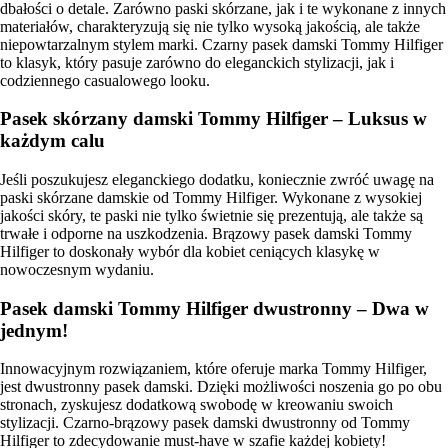
dbałości o detale. Zarówno paski skórzane, jak i te wykonane z innych
materiałów, charakteryzują się nie tylko wysoką jakością, ale także
niepowtarzalnym stylem marki. Czarny pasek damski Tommy Hilfiger
to klasyk, który pasuje zarówno do eleganckich stylizacji, jak i
codziennego casualowego looku.
Pasek skórzany damski Tommy Hilfiger – Luksus w
każdym calu
Jeśli poszukujesz eleganckiego dodatku, koniecznie zwróć uwagę na
paski skórzane damskie od Tommy Hilfiger. Wykonane z wysokiej
jakości skóry, te paski nie tylko świetnie się prezentują, ale także są
trwałe i odporne na uszkodzenia. Brązowy pasek damski Tommy
Hilfiger to doskonały wybór dla kobiet ceniących klasykę w
nowoczesnym wydaniu.
Pasek damski Tommy Hilfiger dwustronny – Dwa w
jednym!
Innowacyjnym rozwiązaniem, które oferuje marka Tommy Hilfiger,
jest dwustronny pasek damski. Dzięki możliwości noszenia go po obu
stronach, zyskujesz dodatkową swobodę w kreowaniu swoich
stylizacji. Czarno-brązowy pasek damski dwustronny od Tommy
Hilfiger to zdecydowanie must-have w szafie każdej kobiety!