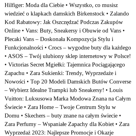
Hilfiger: Moda dla Ciebie
•
Wszystko, co musisz
wiedzieć o klapkach damskich Birkenstock
•
Zalando
Kod Rabatowy: Jak Oszczędzać Podczas Zakupów
Online
•
Vans: Buty, Sneakersy i Obuwie od Vans
•
Plecaki Vans – Doskonała Kompozycja Stylu i
Funkcjonalności
•
Crocs – wygodne buty dla każdego
•
ASOS – Twój ulubiony sklep internetowy w Polsce!
•
Victorias Secret Mgiełki: Tajemnica Pociągającego
Zapachu
•
Zara Sukienki: Trendy, Wyprzedaże i
Nowości
•
Top 20 Modeli Damskich Butów Converse
– Wybierz Idealne Trampki lub Sneakersy!
•
Louis
Vuitton: Luksusowa Marka Modowa Znana na Całym
Świecie
•
Zara Home – Twoje Centrum Stylu w
Domu
•
Skechers – buty znane na całym świecie
•
Zara Perfumy – Wspaniałe Zapachy dla Kobiet
•
Zara
Wyprzedaż 2023: Najlepsze Promocje i Okazje