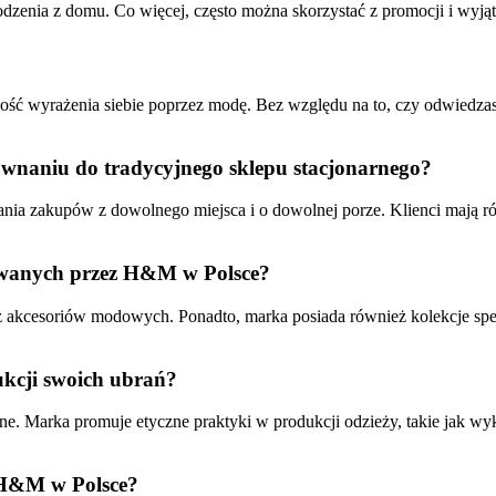
dzenia z domu. Co więcej, często można skorzystać z promocji i wyją
wość wyrażenia siebie poprzez modę. Bez względu na to, czy odwiedzas
ównaniu do tradycyjnego sklepu stacjonarnego?
a zakupów z dowolnego miejsca i o dowolnej porze. Klienci mają rów
rowanych przez H&M w Polsce?
z akcesoriów modowych. Ponadto, marka posiada również kolekcje specj
ukcji swoich ubrań?
 Marka promuje etyczne praktyki w produkcji odzieży, takie jak wyko
 H&M w Polsce?