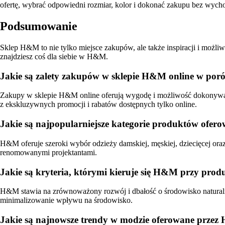
ofertę, wybrać odpowiedni rozmiar, kolor i dokonać zakupu bez wycho
Podsumowanie
Sklep H&M to nie tylko miejsce zakupów, ale także inspiracji i możli
znajdziesz coś dla siebie w H&M.
Jakie są zalety zakupów w sklepie H&M online w por
Zakupy w sklepie H&M online oferują wygodę i możliwość dokonywani
z ekskluzywnych promocji i rabatów dostępnych tylko online.
Jakie są najpopularniejsze kategorie produktów ofe
H&M oferuje szeroki wybór odzieży damskiej, męskiej, dziecięcej ora
renomowanymi projektantami.
Jakie są kryteria, którymi kieruje się H&M przy prod
H&M stawia na zrównoważony rozwój i dbałość o środowisko naturalne.
minimalizowanie wpływu na środowisko.
Jakie są najnowsze trendy w modzie oferowane przez