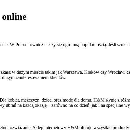
 online
cie. W Polsce również cieszy się ogromną popularnością. Jeśli szuka
szkasz w dużym mieście takim jak Warszawa, Kraków czy Wrocław, cz
 dużym zainteresowaniem klientów.
. Dla kobiet, mężczyzn, dzieci oraz modę dla domu. H&M słynie z róż
ubrań na każdą okazję – zarówno na co dzień, jak i na specjalne wyj
ne rozwiązanie. Sklep internetowy H&M oferuje wszystkie produkty d