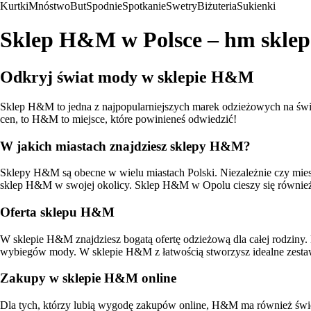
Kurtki
Mnóstwo
But
Spodnie
Spotkanie
Swetry
Biżuteria
Sukienki
Sklep H&M w Polsce – hm sklep
Odkryj świat mody w sklepie H&M
Sklep H&M to jedna z najpopularniejszych marek odzieżowych na świe
cen, to H&M to miejsce, które powinieneś odwiedzić!
W jakich miastach znajdziesz sklepy H&M?
Sklepy H&M są obecne w wielu miastach Polski. Niezależnie czy mie
sklep H&M w swojej okolicy. Sklep H&M w Opolu cieszy się również
Oferta sklepu H&M
W sklepie H&M znajdziesz bogatą ofertę odzieżową dla całej rodziny
wybiegów mody. W sklepie H&M z łatwością stworzysz idealne zestawy 
Zakupy w sklepie H&M online
Dla tych, którzy lubią wygodę zakupów online, H&M ma również świet