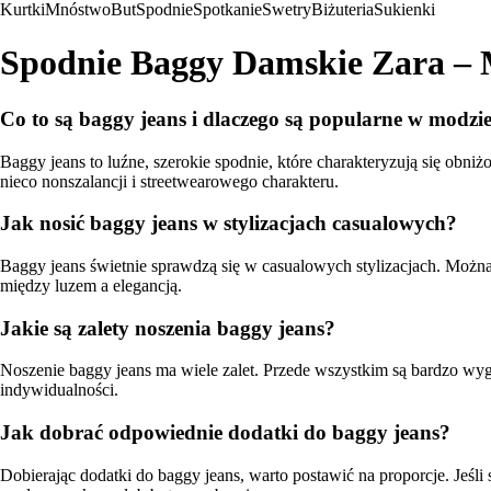
Kurtki
Mnóstwo
But
Spodnie
Spotkanie
Swetry
Biżuteria
Sukienki
Spodnie Baggy Damskie Zara –
Co to są baggy jeans i dlaczego są popularne w modzi
Baggy jeans to luźne, szerokie spodnie, które charakteryzują się ob
nieco nonszalancji i streetwearowego charakteru.
Jak nosić baggy jeans w stylizacjach casualowych?
Baggy jeans świetnie sprawdzą się w casualowych stylizacjach. Można
między luzem a elegancją.
Jakie są zalety noszenia baggy jeans?
Noszenie baggy jeans ma wiele zalet. Przede wszystkim są bardzo wyg
indywidualności.
Jak dobrać odpowiednie dodatki do baggy jeans?
Dobierając dodatki do baggy jeans, warto postawić na proporcje. Jeśli 