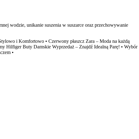
imnej wodzie, unikanie suszenia w suszarce oraz przechowywanie
Stylowo i Komfortowo
•
Czerwony płaszcz Zara – Moda na każdą
y Hilfiger Buty Damskie Wyprzedaż – Znajdź Idealną Parę!
•
Wybór
zczem
•