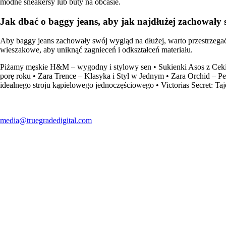
modne sneakersy lub buty na obcasie.
Jak dbać o baggy jeans, aby jak najdłużej zachowały
Aby baggy jeans zachowały swój wygląd na dłużej, warto przestrzegać
wieszakowe, aby uniknąć zagnieceń i odkształceń materiału.
Piżamy męskie H&M – wygodny i stylowy sen
•
Sukienki Asos z Ce
porę roku
•
Zara Trence – Klasyka i Styl w Jednym
•
Zara Orchid – Pe
idealnego stroju kąpielowego jednoczęściowego
•
Victorias Secret: Ta
media@truegradedigital.com