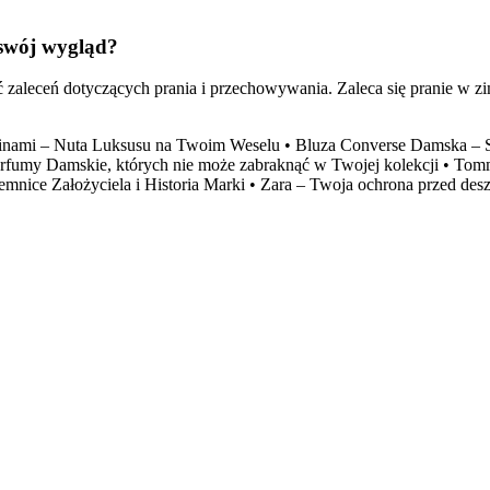
 swój wygląd?
 zaleceń dotyczących prania i przechowywania. Zaleca się pranie w z
kinami – Nuta Luksusu na Twoim Weselu
•
Bluza Converse Damska – 
rfumy Damskie, których nie może zabraknąć w Twojej kolekcji
•
Tomm
jemnice Założyciela i Historia Marki
•
Zara – Twoja ochrona przed des