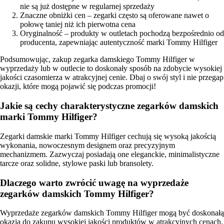
nie są już dostępne w regularnej sprzedaży
Znaczne obniżki cen – zegarki często są oferowane nawet o
połowę taniej niż ich pierwotna cena
Oryginalność – produkty w outletach pochodzą bezpośrednio od
producenta, zapewniając autentyczność marki Tommy Hilfiger
Podsumowując, zakup zegarka damskiego Tommy Hilfiger w
wyprzedaży lub w outlecie to doskonały sposób na zdobycie wysokiej
jakości czasomierza w atrakcyjnej cenie. Dbaj o swój styl i nie przegap
okazji, które mogą pojawić się podczas promocji!
Jakie są cechy charakterystyczne zegarków damskich
marki Tommy Hilfiger?
Zegarki damskie marki Tommy Hilfiger cechują się wysoką jakością
wykonania, nowoczesnym designem oraz precyzyjnym
mechanizmem. Zazwyczaj posiadają one eleganckie, minimalistyczne
tarcze oraz solidne, stylowe paski lub bransolety.
Dlaczego warto zwrócić uwagę na wyprzedaże
zegarków damskich Tommy Hilfiger?
Wyprzedaże zegarków damskich Tommy Hilfiger mogą być doskonałą
okazją do zakupu wysokiej jakości produktów w atrakcyjnych cenach.