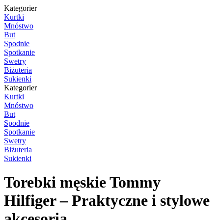
Kategorier
Kurtki
Mnóstwo
But
Spodnie
Spotkanie
Swetry
Biżuteria
Sukienki
Kategorier
Kurtki
Mnóstwo
But
Spodnie
Spotkanie
Swetry
Biżuteria
Sukienki
Torebki męskie Tommy
Hilfiger – Praktyczne i stylowe
akcesoria