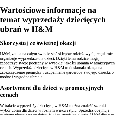
Wartościowe informacje na
temat wyprzedaży dziecięcych
ubrań w H&M
Skorzystaj ze świetnej okazji
H&M, znana na całym świecie sieć sklepów odzieżowych, regularnie
organizuje wyprzedaże dla dzieci. Dzięki temu rodzice mogą
zaopatrzyć swoje pociechy w wysokiej jakości ubrania w atrakcyjnych
cenach. Wyprzedaże dziecięce w H&M to doskonała okazja na
zaoszczędzenie pieniędzy i uzupełnienie garderoby swojego dziecka o
modne i wygodne ubrania.
Asortyment dla dzieci w promocyjnych
cenach
W trakcie wyprzedaży dziecięcej w H&M można znaleźć szeroki
wybór ubrań dla dzieci w różnym wieku i stylu. Sprzedaż obejmuje
zarówno ubrania na co dzień, jak i na specjalne okazje. H&M dba o to,