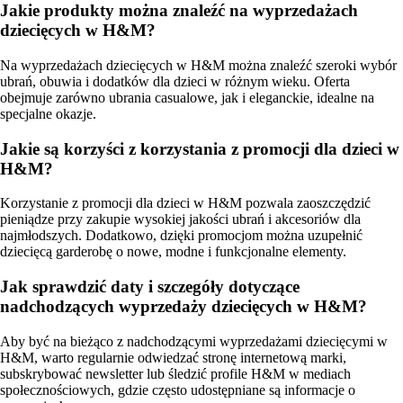
Jakie produkty można znaleźć na wyprzedażach
dziecięcych w H&M?
Na wyprzedażach dziecięcych w H&M można znaleźć szeroki wybór
ubrań, obuwia i dodatków dla dzieci w różnym wieku. Oferta
obejmuje zarówno ubrania casualowe, jak i eleganckie, idealne na
specjalne okazje.
Jakie są korzyści z korzystania z promocji dla dzieci w
H&M?
Korzystanie z promocji dla dzieci w H&M pozwala zaoszczędzić
pieniądze przy zakupie wysokiej jakości ubrań i akcesoriów dla
najmłodszych. Dodatkowo, dzięki promocjom można uzupełnić
dziecięcą garderobę o nowe, modne i funkcjonalne elementy.
Jak sprawdzić daty i szczegóły dotyczące
nadchodzących wyprzedaży dziecięcych w H&M?
Aby być na bieżąco z nadchodzącymi wyprzedażami dziecięcymi w
H&M, warto regularnie odwiedzać stronę internetową marki,
subskrybować newsletter lub śledzić profile H&M w mediach
społecznościowych, gdzie często udostępniane są informacje o