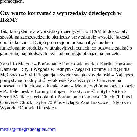
promocjach.
Czy warto korzystać z wyprzedaży dziecięcych w
H&M?
Tak, korzystanie z wyprzedaży dziecięcych w H&M to doskonały
sposób na zaoszczędzenie pieniędzy przy zakupie wysokiej jakości
ubrań dla dzieci. Dzięki promocjom można nabyć modne i
funkcjonalne produkty w atrakcyjnych cenach, co pozwala zadbać o
garderobę najmłodszych bez nadmiernego obciążenia budżetu.
Zara i Jo Malone – Porównanie Dwie dwie marki
•
Kurtki Jeansowe
Damskie – Styl i Wygoda w Jednym
•
Zegarki Tommy Hilfiger dla
Mężczyzn – Styl i Elegancja
•
Sweter świąteczny damski – Najlepsze
pomysły na modny strój w okresie świątecznym
•
Converse na
obcasach
•
Fioletowa sukienka Zara – Modny wybór na każdą okazję
•
Portfele męskie Tommy Hilfiger – Praktyczność i Styl
•
Victoria
Secret Majtki z Cyrkoniami
•
Porównanie Converse Chuck 70 Plus i
Converse Chuck Taylor 70 Plus
•
Klapki Zara Brązowe – Stylowe i
Wygodne Obuwie Damskie
•
media@truegradedigital.com