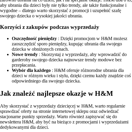
aby ubrania dla dzieci były nie tylko trendy, ale także funkcjonalne i
wygodne – dlatego warto skorzystać z promocji i uzupełnić szafę
swojego dziecka o wysokiej jakości ubrania.
Korzyści z zakupów podczas wyprzedaży
Oszczędność pieniędzy
: Dzięki promocjom w H&M możesz
zaoszczędzić sporo pieniędzy, kupując ubrania dla swojego
dziecka w obniżonych cenach.
Nowe trendy
: Skorzystaj z wyprzedaży, aby wprowadzić do
garderoby swojego dziecka najnowsze trendy modowe bez
przepłacania.
Wybór dla każdego
: H&M oferuje różnorodne ubrania dla
dzieci w różnym wieku i stylu, dzięki czemu każdy znajdzie coś
odpowiedniego dla swojego dziecka.
Jak znaleźć najlepsze okazje w H&M
Aby skorzystać z wyprzedaży dziecięcej w H&M, warto regularnie
sprawdzać oferty na stronie internetowej sklepu oraz odwiedzać
stacjonarne punkty sprzedaży. Warto również zapisywać się do
newslettera H&M, aby być na bieżąco z promocjami i wyprzedażami
dedykowanymi dla dzieci.