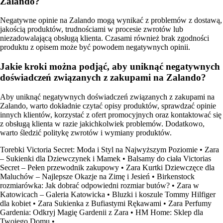
Zalando?
Negatywne opinie na Zalando mogą wynikać z problemów z dostawą,
jakością produktów, trudnościami w procesie zwrotów lub
niezadowalającą obsługą klienta. Czasami również brak zgodności
produktu z opisem może być powodem negatywnych opinii.
Jakie kroki można podjąć, aby uniknąć negatywnych
doświadczeń związanych z zakupami na Zalando?
Aby uniknąć negatywnych doświadczeń związanych z zakupami na
Zalando, warto dokładnie czytać opisy produktów, sprawdzać opinie
innych klientów, korzystać z ofert promocyjnych oraz kontaktować się
z obsługą klienta w razie jakichkolwiek problemów. Dodatkowo,
warto śledzić politykę zwrotów i wymiany produktów.
Torebki Victoria Secret: Moda i Styl na Najwyższym Poziomie
•
Zara
– Sukienki dla Dziewczynek i Mamek
•
Balsamy do ciała Victorias
Secret – Pełen przewodnik zakupowy
•
Zara Kurtki Dziewczęce dla
Maluchów – Najlepsze Okazje na Zimę i Jesień
•
Birkenstock
rozmiarówka: Jak dobrać odpowiedni rozmiar butów?
•
Zara w
Katowicach – Galeria Katowicka
•
Bluzki i koszule Tommy Hilfiger
dla kobiet
•
Zara Sukienka z Bufiastymi Rękawami
•
Zara Perfumy
Gardenia: Odkryj Magię Gardenii z Zara
•
HM Home: Sklep dla
Twojego Domu
•