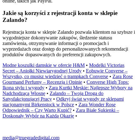
online, takich jak PayPal.
Jakie są korzyści z rejestracji konta w sklepie
Zalando?
Rejestracja konta w sklepie Zalando pozwala klientom na szybsze i
wygodniejsze dokonywanie zakupów, śledzenie statusu
zamówienia, otrzymywanie informacji o promocjach i
wyprzedażach oraz dostęp do personalizowanych rekomendacji
produktów dopasowanych do preferencji zakupowych.
Modne koszulki damskie w ofercie H&M
•
Modelki Victorias
Secret – Aniołki Niewiarygodnej Urody
•
Eobuwie Converse –
Wszystko, co musisz wiedzieć o trampkach Converse
•
Zara Rose
Gourmand Perfumy – Recenzja i Opinie
•
Converse High Tops:
Ikona stylu i wygody
•
Zara Kurtki Męskie: Najlepsze Wybory na
Nadchodzącą Wiosnę
•
Zalando – Twoja Droga do
Satysfakcjonującej Pracy
•
Odkryj świat wygody ze sklepami
stacjonarnymi Birkenstock w Polsce
•
Zara Wonder Rose
Odpowiednik – Czy Warto Kupić?
•
Zara Białe Sukienki –
Doskonały Wybór na Każdą Okazję
•
media@truegradedigital.com