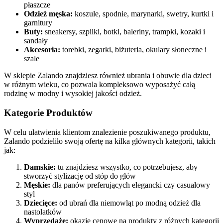
płaszcze
Odzież męska:
koszule, spodnie, marynarki, swetry, kurtki i
garnitury
Buty:
sneakersy, szpilki, botki, baleriny, trampki, kozaki i
sandały
Akcesoria:
torebki, zegarki, biżuteria, okulary słoneczne i
szale
W sklepie Zalando znajdziesz również ubrania i obuwie dla dzieci
w różnym wieku, co pozwala kompleksowo wyposażyć całą
rodzinę w modny i wysokiej jakości odzież.
Kategorie Produktów
W celu ułatwienia klientom znalezienie poszukiwanego produktu,
Zalando podzieliło swoją ofertę na kilka głównych kategorii, takich
jak:
Damskie:
tu znajdziesz wszystko, co potrzebujesz, aby
stworzyć stylizację od stóp do głów
Męskie:
dla panów preferujących elegancki czy casualowy
styl
Dziecięce:
od ubrań dla niemowląt po modną odzież dla
nastolatków
Wyprzedaże:
okazje cenowe na produkty z różnych kategorii