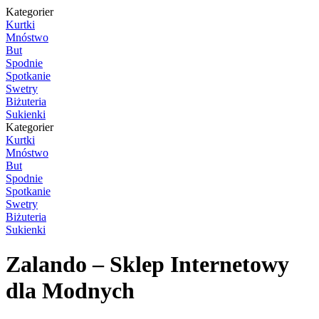
Kategorier
Kurtki
Mnóstwo
But
Spodnie
Spotkanie
Swetry
Biżuteria
Sukienki
Kategorier
Kurtki
Mnóstwo
But
Spodnie
Spotkanie
Swetry
Biżuteria
Sukienki
Zalando – Sklep Internetowy
dla Modnych