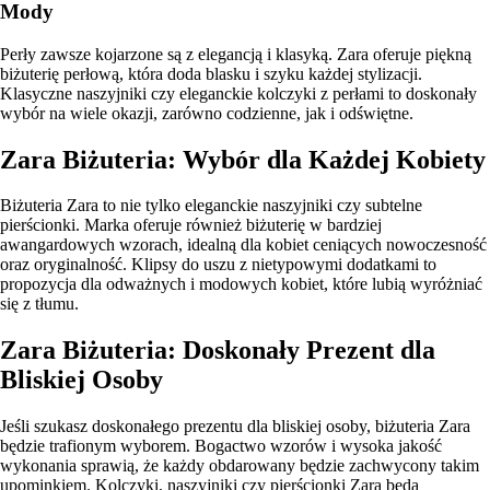
Mody
Perły zawsze kojarzone są z elegancją i klasyką. Zara oferuje piękną
biżuterię perłową, która doda blasku i szyku każdej stylizacji.
Klasyczne naszyjniki czy eleganckie kolczyki z perłami to doskonały
wybór na wiele okazji, zarówno codzienne, jak i odświętne.
Zara Biżuteria: Wybór dla Każdej Kobiety
Biżuteria Zara to nie tylko eleganckie naszyjniki czy subtelne
pierścionki. Marka oferuje również biżuterię w bardziej
awangardowych wzorach, idealną dla kobiet ceniących nowoczesność
oraz oryginalność. Klipsy do uszu z nietypowymi dodatkami to
propozycja dla odważnych i modowych kobiet, które lubią wyróżniać
się z tłumu.
Zara Biżuteria: Doskonały Prezent dla
Bliskiej Osoby
Jeśli szukasz doskonałego prezentu dla bliskiej osoby, biżuteria Zara
będzie trafionym wyborem. Bogactwo wzorów i wysoka jakość
wykonania sprawią, że każdy obdarowany będzie zachwycony takim
upominkiem. Kolczyki, naszyjniki czy pierścionki Zara będą