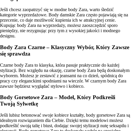
Jeśli chcesz zaopatrzyć się w modne body Zara, warto śledzić
kategorie wyprzedażowe. Body damskie Zara często pojawiają się na
przecenie, co daje możliwość kupienia ich w atrakcyjnej cenie.
Kupując body Zara na wyprzedaży, możesz zaoszczędzić sporo
pieniędzy, nie rezygnując przy tym z wysokiej jakości i modnego
designu.
Body Zara Czarne – Klasyczny Wybór, Który Zawsze
się sprawdza
Czarne body Zara to klasyka, która pasuje praktycznie do każdej
stylizacji. Bez względu na okazję, czarne body Zara będą doskonałym
wyborem. Możesz je zestawić z jeansami na co dzień, spódnicą do
pracy czy eleganckimi spodniami na wieczór. W czarnym body Zara
zawsze będziesz wyglądać stylowo i kobieco.
Body Gorsetowe Zara – Model, Który Podkreśli
Twoją Sylwetkę
Jeśli lubisz betonować swoje kobiece kształty, body gorsetowe Zara są
idealnym rozwiązaniem dla Ciebie. Dzięki temu modelowi możesz
podkreślić swoją talię i biust, dodając swojej stylizacji nutę seksapilu i
elegancji. Body gorsetowe Zara to doskonały wybór na specjalne