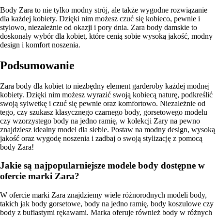
Body Zara to nie tylko modny strój, ale także wygodne rozwiązanie
dla każdej kobiety. Dzięki nim możesz czuć się kobieco, pewnie i
stylowo, niezależnie od okazji i pory dnia. Zara body damskie to
doskonały wybór dla kobiet, które cenią sobie wysoką jakość, modny
design i komfort noszenia.
Podsumowanie
Zara body dla kobiet to niezbędny element garderoby każdej modnej
kobiety. Dzięki nim możesz wyrazić swoją kobiecą naturę, podkreślić
swoją sylwetkę i czuć się pewnie oraz komfortowo. Niezależnie od
tego, czy szukasz klasycznego czarnego body, gorsetowego modelu
czy wzorzystego body na jedno ramię, w kolekcji Zary na pewno
znajdziesz idealny model dla siebie. Postaw na modny design, wysoką
jakość oraz wygodę noszenia i zadbaj o swoją stylizację z pomocą
body Zara!
Jakie są najpopularniejsze modele body dostępne w
ofercie marki Zara?
W ofercie marki Zara znajdziemy wiele różnorodnych modeli body,
takich jak body gorsetowe, body na jedno ramię, body koszulowe czy
body z bufiastymi rękawami. Marka oferuje również body w różnych