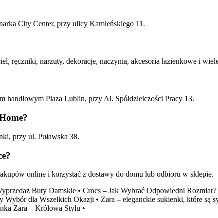
rka City Center, przy ulicy Kamieńskiego 11.
, ręczniki, narzuty, dekoracje, naczynia, akcesoria łazienkowe i wiel
m handlowym Plaza Lublin, przy Al. Spółdzielczości Pracy 13.
a Home?
i, przy ul. Puławska 38.
ce?
kupów online i korzystać z dostawy do domu lub odbioru w sklepie.
Wyprzedaż Buty Damskie
•
Crocs – Jak Wybrać Odpowiedni Rozmiar?
ły Wybór dla Wszelkich Okazji
•
Zara – eleganckie sukienki, które są 
nka Zara – Królowa Stylu
•