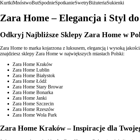
Kurtki
Mnóstwo
But
Spodnie
Spotkanie
Swetry
Biżuteria
Sukienki
Zara Home – Elegancja i Styl 
Odkryj Najbliższe Sklepy Zara Home w Po
Zara Home to marka kojarzona z luksusem, elegancją i wysoką jakośc
znajdziesz sklepy Zara Home w największych miastach Polski:
Zara Home Kraków
Zara Home Lublin
Zara Home Białystok
Zara Home Łódź
Zara Home Stary Browar
Zara Home Bonarka
Zara Home Janki
Zara Home Szczecin
Zara Home Rzeszów
Zara Home Wola Park
Zara Home Kraków – Inspiracje dla Twoj