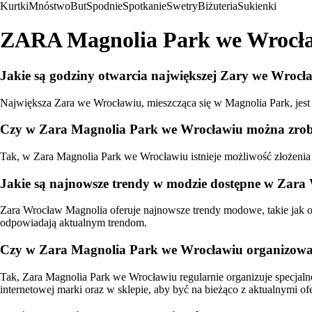
Kurtki
Mnóstwo
But
Spodnie
Spotkanie
Swetry
Biżuteria
Sukienki
ZARA Magnolia Park we Wrocław
Jakie są godziny otwarcia największej Zary we Wrocł
Największa Zara we Wrocławiu, mieszcząca się w Magnolia Park, jest
Czy w Zara Magnolia Park we Wrocławiu można zrobić 
Tak, w Zara Magnolia Park we Wrocławiu istnieje możliwość złożenia z
Jakie są najnowsze trendy w modzie dostępne w Zar
Zara Wrocław Magnolia oferuje najnowsze trendy modowe, takie jak ov
odpowiadają aktualnym trendom.
Czy w Zara Magnolia Park we Wrocławiu organizowan
Tak, Zara Magnolia Park we Wrocławiu regularnie organizuje specjalne
internetowej marki oraz w sklepie, aby być na bieżąco z aktualnymi of