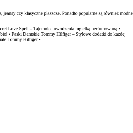
e, jeansy czy klasyczne płaszcze. Ponadto popularne są również modne
ecret Love Spell – Tajemnica uwodzenia mgielką perfumowaną
•
bie!
•
Paski Damskie Tommy Hilfiger – Stylowe dodatki do każdej
iałe Tommy Hilfiger
•