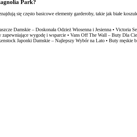
Magnolia Park?
dują się często basicowe elementy garderoby, takie jak białe koszul
łaszcze Damskie – Doskonała Odzież Wiosenna i Jesienna
•
Victoria S
ty zapewniające wygodę i wsparcie
•
Vans Off The Wall – Buty Dla Cie
kenstock Japonki Damskie – Najlepszy Wybór na Lato
•
Buty męskie b