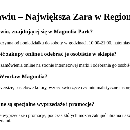
iu – Największa Zara w Region
awiu, znajdującej się w Magnolia Park?
 czynna od poniedziałku do soboty w godzinach 10:00-21:00, natomias
zakupy online i odebrać je osobiście w sklepie?
amówienia online na stronie internetowej marki i odebrania go osobiś
a Wrocław Magnolia?
ersize, pastelowe kolory, wzory zwierzęce czy minimalistyczne fasony
e są specjalne wyprzedaże i promocje?
 wyprzedaże i promocje, podczas których można zakupić ubrania i akce
ertami.