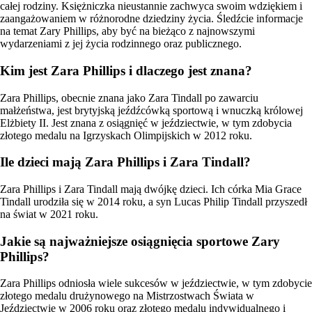
całej rodziny. Księżniczka nieustannie zachwyca swoim wdziękiem i
zaangażowaniem w różnorodne dziedziny życia. Śledźcie informacje
na temat Zary Phillips, aby być na bieżąco z najnowszymi
wydarzeniami z jej życia rodzinnego oraz publicznego.
Kim jest Zara Phillips i dlaczego jest znana?
Zara Phillips, obecnie znana jako Zara Tindall po zawarciu
małżeństwa, jest brytyjską jeźdźcówką sportową i wnuczką królowej
Elżbiety II. Jest znana z osiągnięć w jeździectwie, w tym zdobycia
złotego medalu na Igrzyskach Olimpijskich w 2012 roku.
Ile dzieci mają Zara Phillips i Zara Tindall?
Zara Phillips i Zara Tindall mają dwójkę dzieci. Ich córka Mia Grace
Tindall urodziła się w 2014 roku, a syn Lucas Philip Tindall przyszedł
na świat w 2021 roku.
Jakie są najważniejsze osiągnięcia sportowe Zary
Phillips?
Zara Phillips odniosła wiele sukcesów w jeździectwie, w tym zdobycie
złotego medalu drużynowego na Mistrzostwach Świata w
Jeździectwie w 2006 roku oraz złotego medalu indywidualnego i