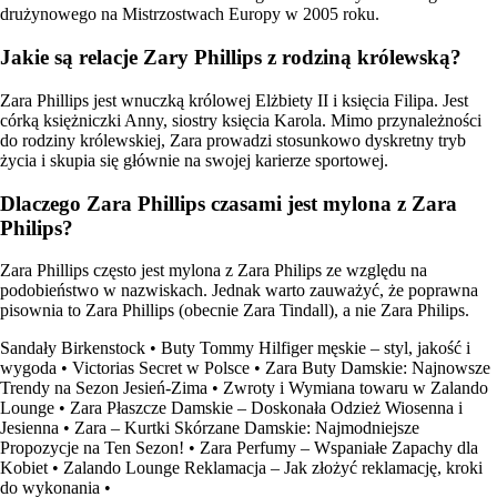
drużynowego na Mistrzostwach Europy w 2005 roku.
Jakie są relacje Zary Phillips z rodziną królewską?
Zara Phillips jest wnuczką królowej Elżbiety II i księcia Filipa. Jest
córką księżniczki Anny, siostry księcia Karola. Mimo przynależności
do rodziny królewskiej, Zara prowadzi stosunkowo dyskretny tryb
życia i skupia się głównie na swojej karierze sportowej.
Dlaczego Zara Phillips czasami jest mylona z Zara
Philips?
Zara Phillips często jest mylona z Zara Philips ze względu na
podobieństwo w nazwiskach. Jednak warto zauważyć, że poprawna
pisownia to Zara Phillips (obecnie Zara Tindall), a nie Zara Philips.
Sandały Birkenstock
•
Buty Tommy Hilfiger męskie – styl, jakość i
wygoda
•
Victorias Secret w Polsce
•
Zara Buty Damskie: Najnowsze
Trendy na Sezon Jesień-Zima
•
Zwroty i Wymiana towaru w Zalando
Lounge
•
Zara Płaszcze Damskie – Doskonała Odzież Wiosenna i
Jesienna
•
Zara – Kurtki Skórzane Damskie: Najmodniejsze
Propozycje na Ten Sezon!
•
Zara Perfumy – Wspaniałe Zapachy dla
Kobiet
•
Zalando Lounge Reklamacja – Jak złożyć reklamację, kroki
do wykonania
•