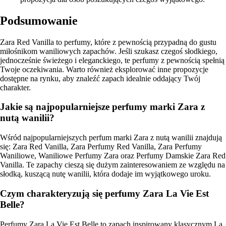
Podsumowanie
Zara Red Vanilla to perfumy, które z pewnością przypadną do gustu
miłośnikom waniliowych zapachów. Jeśli szukasz czegoś słodkiego,
jednocześnie świeżego i eleganckiego, te perfumy z pewnością spełnią
Twoje oczekiwania. Warto również eksplorować inne propozycje
dostępne na rynku, aby znaleźć zapach idealnie oddający Twój
charakter.
Jakie są najpopularniejsze perfumy marki Zara z
nutą wanilii?
Wśród najpopularniejszych perfum marki Zara z nutą wanilii znajdują
się: Zara Red Vanilla, Zara Perfumy Red Vanilla, Zara Perfumy
Waniliowe, Waniliowe Perfumy Zara oraz Perfumy Damskie Zara Red
Vanilla. Te zapachy cieszą się dużym zainteresowaniem ze względu na
słodką, kuszącą nutę wanilii, która dodaje im wyjątkowego uroku.
Czym charakteryzują się perfumy Zara La Vie Est
Belle?
Perfumy Zara La Vie Est Belle to zapach inspirowany klasycznym La