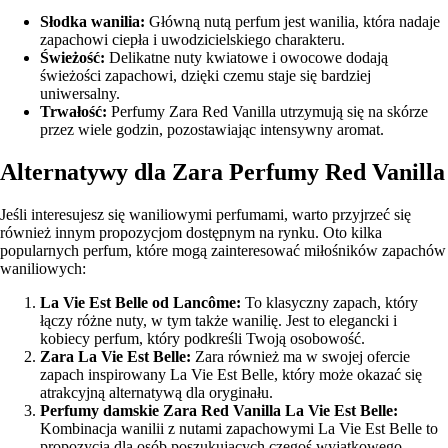
Słodka wanilia:
Główną nutą perfum jest wanilia, która nadaje
zapachowi ciepła i uwodzicielskiego charakteru.
Świeżość:
Delikatne nuty kwiatowe i owocowe dodają
świeżości zapachowi, dzięki czemu staje się bardziej
uniwersalny.
Trwałość:
Perfumy Zara Red Vanilla utrzymują się na skórze
przez wiele godzin, pozostawiając intensywny aromat.
Alternatywy dla Zara Perfumy Red Vanilla
Jeśli interesujesz się waniliowymi perfumami, warto przyjrzeć się
również innym propozycjom dostępnym na rynku. Oto kilka
popularnych perfum, które mogą zainteresować miłośników zapachów
waniliowych:
La Vie Est Belle od Lancôme:
To klasyczny zapach, który
łączy różne nuty, w tym także wanilię. Jest to elegancki i
kobiecy perfum, który podkreśli Twoją osobowość.
Zara La Vie Est Belle:
Zara również ma w swojej ofercie
zapach inspirowany La Vie Est Belle, który może okazać się
atrakcyjną alternatywą dla oryginału.
Perfumy damskie Zara Red Vanilla La Vie Est Belle:
Kombinacja wanilii z nutami zapachowymi La Vie Est Belle to
propozycja dla osób poszukujących czegoś wyjątkowego.